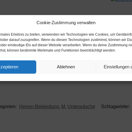
Cookie-Zustimmung verwalten
Beschreibung
timales Erlebnis zu bieten, verwenden wir Technologien wie Cookies, um Gerätein
/oder darauf zuzugreifen. Wenn du diesen Technologien zustimmst, können wir Da
oder eindeutige IDs auf dieser Website verarbeiten. Wenn du deine Zustimmung nich
ehst, können bestimmte Merkmale und Funktionen beeinträchtigt werden.
zeptieren
Ablehnen
Einstellungen
egorien:
Herren-Bekleidung
,
M
,
Unterwäsche
Schlagwörter: