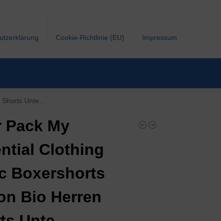
utzerklärung
Cookie-Richtlinie (EU)
Impressum
en Shorts Unte…
r Pack My
ntial Clothing
c Boxershorts
on Bio Herren
ts Unte…