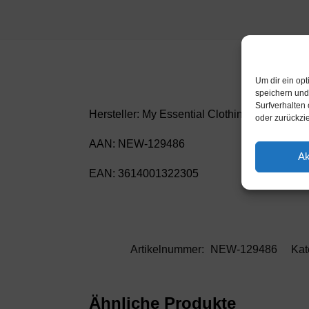
Um dir ein op
speichern und
Surfverhalten 
Hersteller: My Essential Clothing
oder zurückzi
AAN: NEW-129486
Ak
EAN: 3614001322305
Artikelnummer:
NEW-129486
Kat
Ähnliche Produkte