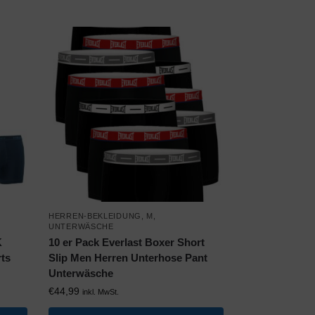
HERREN-BEKLEIDUNG
,
M
,
UNTERWÄSCHE
K
10 er Pack Everlast Boxer Short
ts
Slip Men Herren Unterhose Pant
Unterwäsche
€
44,99
inkl. MwSt.