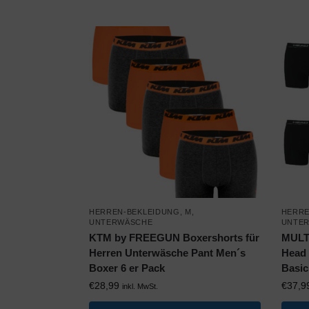
HERREN-BEKLEIDUNG
,
M
,
HERRE
UNTERWÄSCHE
UNTE
KTM by FREEGUN Boxershorts für
MULT
Herren Unterwäsche Pant Men´s
Head 
Boxer 6 er Pack
Basic
€
28,99
€
37,9
inkl. MwSt.