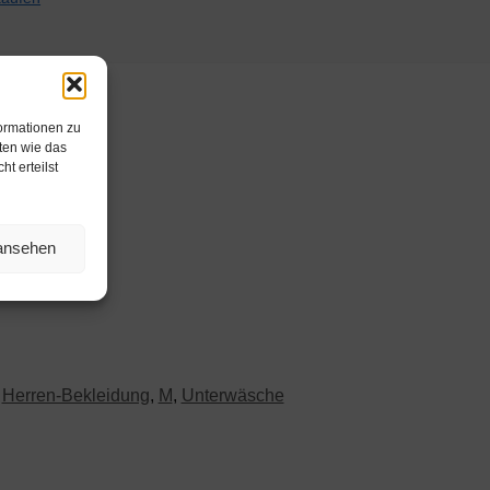
formationen zu
ten wie das
t erteilst
 ansehen
Herren-Bekleidung
,
M
,
Unterwäsche