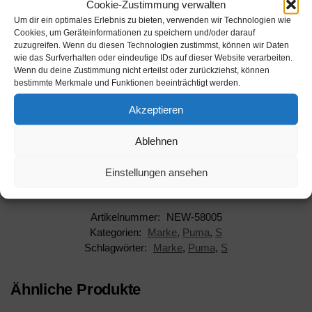
Cookie-Zustimmung verwalten
Um dir ein optimales Erlebnis zu bieten, verwenden wir Technologien wie
Cookies, um Geräteinformationen zu speichern und/oder darauf
zuzugreifen. Wenn du diesen Technologien zustimmst, können wir Daten
wie das Surfverhalten oder eindeutige IDs auf dieser Website verarbeiten.
Wenn du deine Zustimmung nicht erteilst oder zurückziehst, können
Beschreibung
bestimmte Merkmale und Funktionen beeinträchtigt werden.
Akzeptieren
Hersteller: Puma
Ablehnen
AAN: NEW-58005
Einstellungen ansehen
EAN: 8718824156538
Artikelnummer:
NEW-58005
Kategorien:
Marke
,
Puma
,
S
Schlagwörter:
Marke
,
Puma
,
S
Ähnliche Produkte