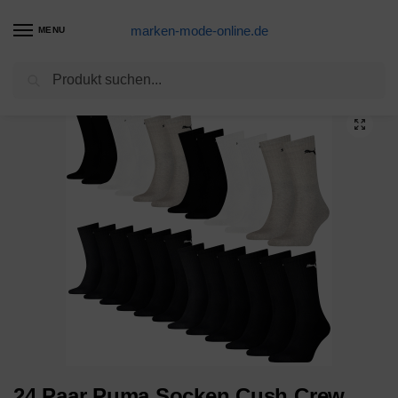
marken-mode-online.de
MENU
Suchen
Start
Marke
Puma
S
24 Paar Puma Socken Cush Crew Sportsocken Tennis Socken Unisex
/
/
/
/
24 Paar Puma Socken Cush Crew