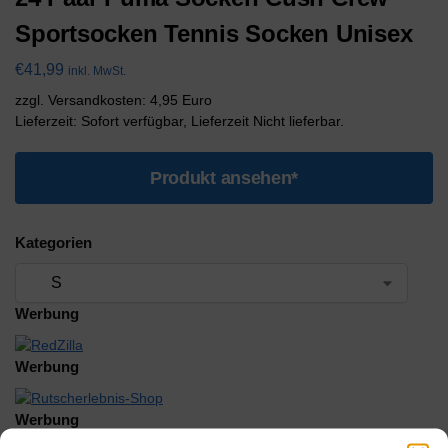
Sportsocken Tennis Socken Unisex
€
41,99
inkl. MwSt.
zzgl. Versandkosten: 4,95 Euro
Lieferzeit: Sofort verfügbar, Lieferzeit Nicht lieferbar.
Produkt ansehen*
Kategorien
Werbung
Werbung
Werbung