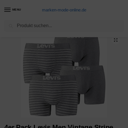
marken-mode-online.de
MENU
Suchen
Start
Herren-Bekleidung
Unterwäsche
M
4er Pack Levis Men Vintage Stripe YD B Boxer Brief Boxershorts Unterhose Pant Un…
/
/
/
/
4er Pack Levis Men Vintage Stripe