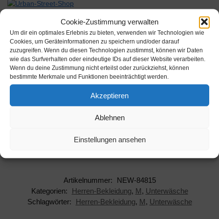
Werbung
Cookie-Zustimmung verwalten
Um dir ein optimales Erlebnis zu bieten, verwenden wir Technologien wie
Cookies, um Geräteinformationen zu speichern und/oder darauf
zuzugreifen. Wenn du diesen Technologien zustimmst, können wir Daten
wie das Surfverhalten oder eindeutige IDs auf dieser Website verarbeiten.
Wenn du deine Zustimmung nicht erteilst oder zurückziehst, können
bestimmte Merkmale und Funktionen beeinträchtigt werden.
Beschreibung
Akzeptieren
Hersteller: Levi's
Ablehnen
AAN: NEW-84815
Einstellungen ansehen
EAN: 8718824823843
Artikelnummer:
NEW-84815
Kategorien:
Herren-Bekleidung
,
M
,
Unterwäsche
Schlagwörter:
Herren-Bekleidung
,
M
,
Unterwäsche