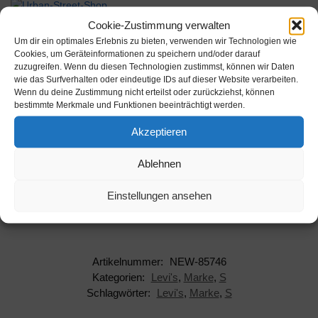
Werbung
Cookie-Zustimmung verwalten
Um dir ein optimales Erlebnis zu bieten, verwenden wir Technologien wie
Cookies, um Geräteinformationen zu speichern und/oder darauf
zuzugreifen. Wenn du diesen Technologien zustimmst, können wir Daten
wie das Surfverhalten oder eindeutige IDs auf dieser Website verarbeiten.
Wenn du deine Zustimmung nicht erteilst oder zurückziehst, können
bestimmte Merkmale und Funktionen beeinträchtigt werden.
Beschreibung
Akzeptieren
Hersteller: Levi's
Ablehnen
AAN: NEW-85746
Einstellungen ansehen
EAN: 8718824835198
Artikelnummer:
NEW-85746
Kategorien:
Levi's
,
Marke
,
S
Schlagwörter:
Levi's
,
Marke
,
S