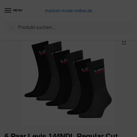
marken-mode-online.de
MENU
Suchen
Start
Marke
Levi's
S
6 Paar Levis 144NDL Regular Cut SPR Unisex Socken Strümpfe 902012001
/
/
/
/
6 Paar Levis 144NDL Regular Cut