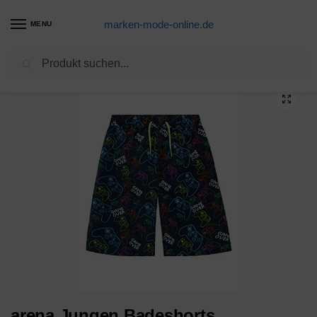
marken-mode-online.de
MENU
Suchen
Start
Badeshorts Produkte
arena Jungen Badeshorts Fundamentals Logo Boxer Junior (Schnelltrocknend, Mesh- Innenslip, Seitliche Taschen), Red-White (401), 128
/
/
arena Jungen Badeshorts