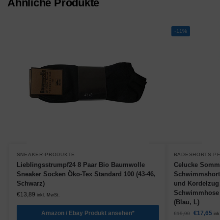
Ähnliche Produkte
-11%
SNEAKER-PRODUKTE
BADESHORTS P
Lieblingsstrumpf24 8 Paar Bio Baumwolle
Celucke Somme
Sneaker Socken Öko-Tex Standard 100 (43-46,
Schwimmshorts
Schwarz)
und Kordelzug
Schwimmhose 
€
13,89
inkl. MwSt.
(Blau, L)
Amazon / Ebay Produkt ansehen*
€
17,65
€
19,90
ink