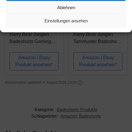
Ablehnen
Amazon.de
Amazon.de
Einstellungen ansehen
9,95€
13,99€
14,95€
Harry Bear Jungen
Harry Bear Jungen
Badeshorts Gaming
Tarnmuster Badeshorts
Schwarz 128
Schwarz 128
Amazon / Ebay
Amazon / Ebay
Produkt ansehen*
Produkt ansehen*
Amazon price updated:
4. August 2026 23:52
Kategorie:
Badeshorts Produkte
Schlagwörter:
Amazon
,
Badeshorts