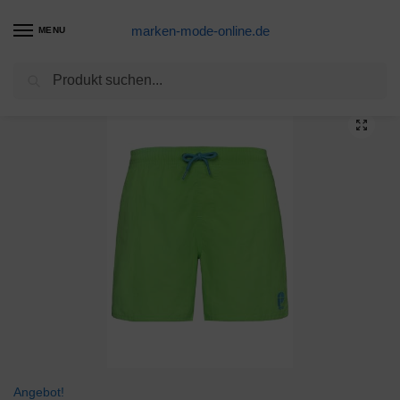
marken-mode-online.de
MENU
Suchen
Start
Badeshorts Produkte
arena Jungen Badeshorts Fundamentals Logo Boxer Junior (Schnelltrocknend, Mesh- Innenslip, Seitliche Taschen), Red-White (401), 140
/
/
Angebot!