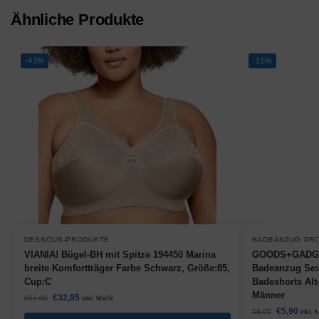
Ähnliche Produkte
-43%
-15%
DESSOUS-PRODUKTE
BADEANZUG PR
VIANIA! Bügel-BH mit Spitze 194450 Marina
GOODS+GADGET
breite Komfortträger Farbe Schwarz, Größe:85,
Badeanzug Sex
Cup:C
Badeshorts Alte
Männer
€
32,95
€
57,90
inkl. MwSt.
€
5,90
€
6,95
inkl. 