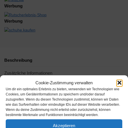
Werbung
Werbung
Beschreibung
Zusätzliche Informationen
Cookie-Zustimmung verwalten
Um dir ein optimales Erlebnis zu bieten, verwenden wir Technologien wie
-6%
Cookies, um Geräteinformationen zu speichern und/oder darauf
zuzugreifen. Wenn du diesen Technologien zustimmst, können wir Daten
wie das Surfverhalten oder eindeutige IDs auf dieser Website verarbeiten.
Wenn du deine Zustimmung nicht erteilst oder zurückziehst, können
bestimmte Merkmale und Funktionen beeinträchtigt werden.
Akzeptieren