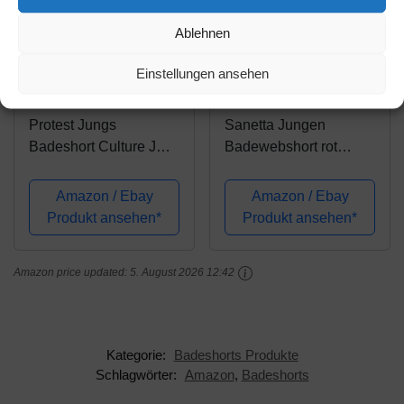
Ablehnen
Amazon.de
Amazon.de
Einstellungen ansehen
27,94€
32,84€
29,99€
Protest Jungs
Sanetta Jungen
Badeshort Culture JR
Badewebshort rot
Neon Green 140
Badehose, Coral, 140
Amazon / Ebay
Amazon / Ebay
Produkt ansehen*
Produkt ansehen*
Amazon price updated:
5. August 2026 12:42
Kategorie:
Badeshorts Produkte
Schlagwörter:
Amazon
,
Badeshorts