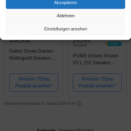
Akzeptieren
Ablehnen
Einstellungen ansehen
Amazon.de
Amazon.de
109,95€
24,04€
PRIME
54,95€
PRIME
Gabor Shoes Damen
PUMA Unisex Smash
Rollingsoft Sneaker,
V2 L 251 Sneaker,
Blau (Nautic 26), 40
Black Black, 42.5 EU
EU
Amazon / Ebay
Amazon / Ebay
Produkt ansehen*
Produkt ansehen*
Amazon price updated:
5. August 2026 03:42
Kategorie:
Sneaker-Produkte