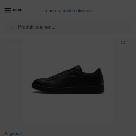
marken-mode-online.de
MENU
Suchen
Start
Sneaker-Produkte
Axcone Damen Herren Sneaker Laufschuhe Air Sportschuhe Kletterschuhe Turnschuhe Running Fitness Sneaker Outdoors Straßenlaufschuhe Sports 833 BK 38EU
/
/
Angebot!