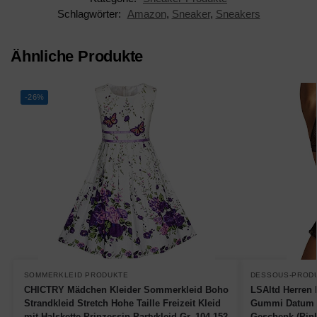
Schlagwörter:
Amazon
,
Sneaker
,
Sneakers
Ähnliche Produkte
-26%
SOMMERKLEID PRODUKTE
DESSOUS-PROD
CHICTRY Mädchen Kleider Sommerkleid Boho
LSAltd Herren 
Strandkleid Stretch Hohe Taille Freizeit Kleid
Gummi Datum 
mit Halskette Prinzessin Partykleid Gr. 104-152
Geschenk (Pin