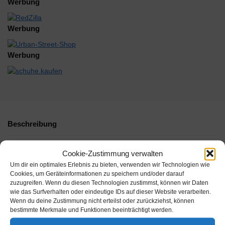
Werbung
Werbung
Werbung
Beschreibung
Zusätzliche Informationen
Cookie-Zustimmung verwalten
Um dir ein optimales Erlebnis zu bieten, verwenden wir Technologien wie
Cookies, um Geräteinformationen zu speichern und/oder darauf
-56%
zuzugreifen. Wenn du diesen Technologien zustimmst, können wir Daten
wie das Surfverhalten oder eindeutige IDs auf dieser Website verarbeiten.
Wenn du deine Zustimmung nicht erteilst oder zurückziehst, können
bestimmte Merkmale und Funktionen beeinträchtigt werden.