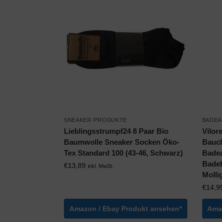
SNEAKER-PRODUKTE
BADEA
Lieblingsstrumpf24 8 Paar Bio
Vilor
Baumwolle Sneaker Socken Öko-
Bauch
Tex Standard 100 (43-46, Schwarz)
Badea
Badeb
€
13,89
inkl. MwSt.
Molli
€
14,9
Amazon / Ebay Produkt ansehen*
Ama