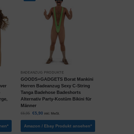
BADEANZUG PRODUKTE
GOODS+GADGETS Borat Mankini
over
Herren Badeanzug Sexy C-String
p
Tanga Badehose Badeshorts
rge,
Alternativ Party-Kostüm Bikini für
Männer
€
5,90
€
6,95
inkl. MwSt.
hen*
Amazon / Ebay Produkt ansehen*