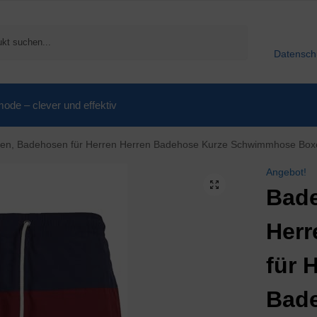
Suchen
Datensch
de – clever und effektiv
, Badehosen für Herren Herren Badehose Kurze Schwimmhose Boxer Badepants Wasse
Angebot!
Bade
Herr
für 
Bad