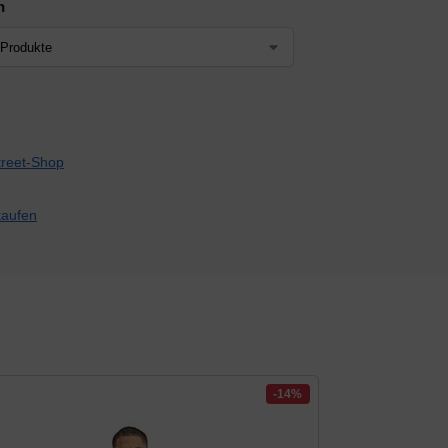
n
-14%