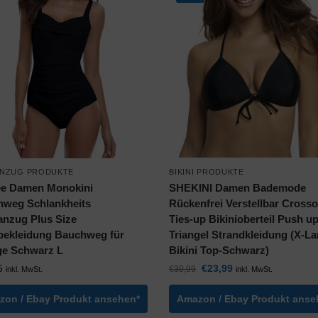
NZUG PRODUKTE
BIKINI PRODUKTE
ee Damen Monokini
SHEKINI Damen Bademode
weg Schlankheits
Rückenfrei Verstellbar Cross
nzug Plus Size
Ties-up Bikinioberteil Push u
ekleidung Bauchweg für
Triangel Strandkleidung (X-La
ge Schwarz L
Bikini Top-Schwarz)
5
€
23,99
€
30,99
inkl. MwSt.
inkl. MwSt.
zon / Ebay Produkt ansehen*
Amazon / Ebay Produkt anse