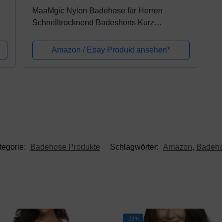
MaaMgic Nylon Badehose für Herren
Schnelltrocknend Badeshorts Kurz
Beachshorts für Strand und Wassersport
MEHRWEG, Kurz Schwarz, M
Amazon / Ebay Produkt ansehen*
tegorie:
Badehose Produkte
Schlagwörter:
Amazon
,
Badeh
-23%