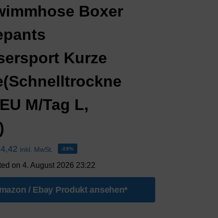
wimmhose Boxer
epants
ersport Kurze
(Schnelltrockne
(EU M/Tag L,
)
14,42
inkl. MwSt.
-28%
ted on 4. August 2026 23:22
mazon / Ebay Produkt ansehen*