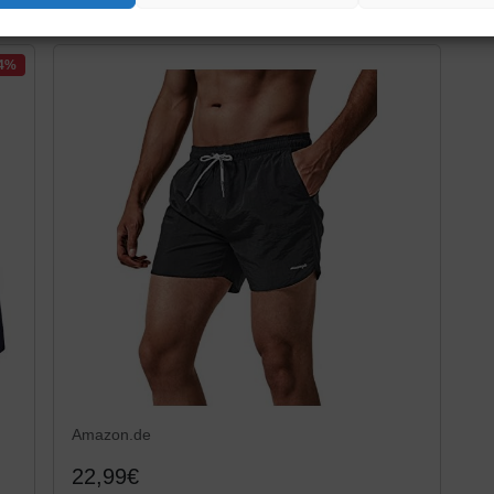
(EU M/Tag L, Blau)
14%
Amazon.de
22,99€