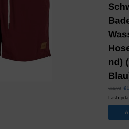
Sch
Bad
Wass
Hose
nd) 
Blau
€
€
19,90
Last upda
A