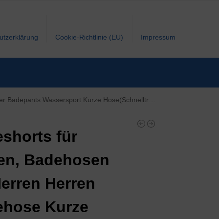
utzerklärung
Cookie-Richtlinie (EU)
Impressum
rsport Kurze Hose(Schnelltrocknend) (EU M/Tag L, Blau)
shorts für
en, Badehosen
Herren Herren
ehose Kurze