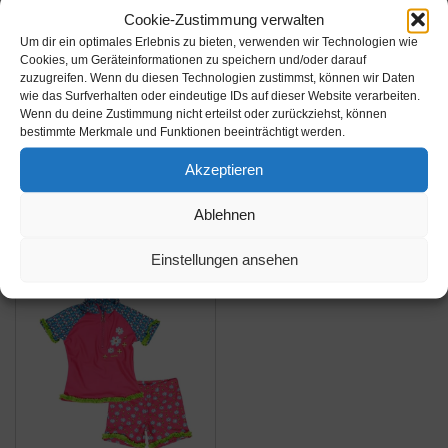
Cookie-Zustimmung verwalten
Amazon.de
Amazon.de
Um dir ein optimales Erlebnis zu bieten, verwenden wir Technologien wie
Cookies, um Geräteinformationen zu speichern und/oder darauf
8,39€
23,90€
zuzugreifen. Wenn du diesen Technologien zustimmst, können wir Daten
34,99€
wie das Surfverhalten oder eindeutige IDs auf dieser Website verarbeiten.
Wenn du deine Zustimmung nicht erteilst oder zurückziehst, können
Carolilly 3-teiliger
Playshoes Mädchen 2-
bestimmte Merkmale und Funktionen beeinträchtigt werden.
Badeanzug für kleine
teiliges Badeanzug
Mädchen, Bikini im
,Rot (8 rot ),86/92
Akzeptieren
Leopardenmuster,
Amazon / Ebay
Amazon / Ebay
ohne Träger, für
Ablehnen
Produkt ansehen*
Produkt ansehen*
Neugeborene
Einstellungen ansehen
Mädchen (0-8 Jahre),
Mehrfarbig 2-3 Jahre
-48%