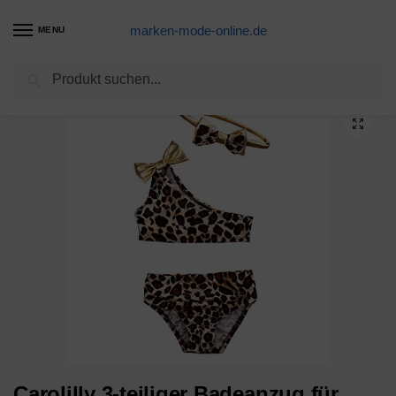
marken-mode-online.de
MENU
Suchen
Start
Badeanzug Produkte
Carolilly 3-teiliger Badeanzug für kleine Mädchen, Bikini im Leopardenmuster, ohne Träger, für Neugeborene Mädchen (0-8 Jahre), Mehrfarbig 2-3 Jahre
/
/
Carolilly 3-teiliger Badeanzug für