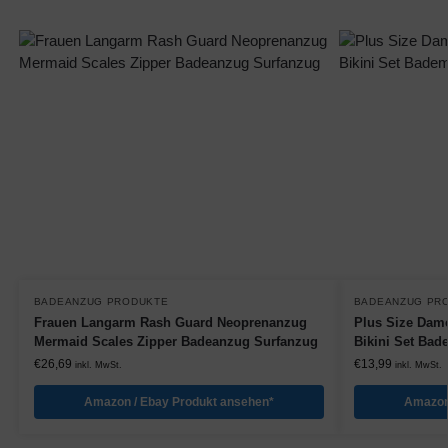
BADEANZUG PRODUKTE
BADEANZUG PR
Frauen Langarm Rash Guard Neoprenanzug
Plus Size Dam
Mermaid Scales Zipper Badeanzug Surfanzug
Bikini Set Ba
€
26,69
€
13,99
inkl. MwSt.
inkl. MwSt.
Amazon / Ebay Produkt ansehen*
Amazon