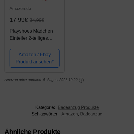
Amazon.de
17,99€
34,99€
Playshoes Mädchen
Einteiler 2-teiliges
Badeset Blumen,
bestehend aus
Amazon / Ebay
Badeshirt und allover
Produkt ansehen*
Badeshorts, UV-Schutz
nach Standard 801 und
Amazon price updated:
5. August 2026 19:22
Oeko-Tex Standard
100,...
Kategorie:
Badeanzug Produkte
Schlagwörter:
Amazon
,
Badeanzug
Ähnliche Produkte