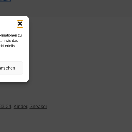
formationen zu
ten wie das
t erteilst
 ansehen
33-34
,
Kinder
,
Sneaker