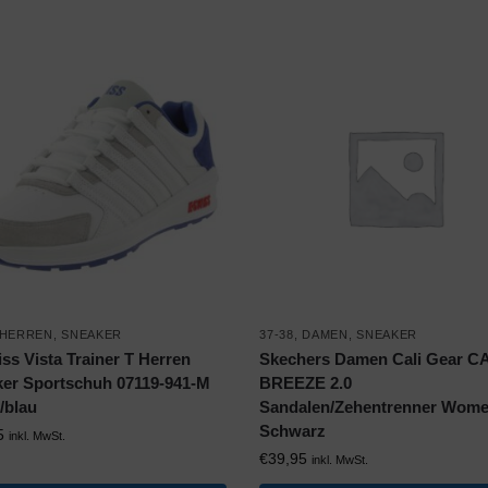
HERREN
,
SNEAKER
37-38
,
DAMEN
,
SNEAKER
ss Vista Trainer T Herren
Skechers Damen Cali Gear C
er Sportschuh 07119-941-M
BREEZE 2.0
/blau
Sandalen/Zehentrenner Wom
Schwarz
5
inkl. MwSt.
€
39,95
inkl. MwSt.