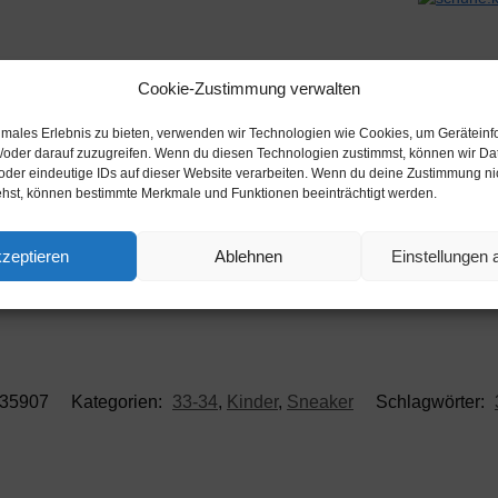
Cookie-Zustimmung verwalten
Beschreibung
timales Erlebnis zu bieten, verwenden wir Technologien wie Cookies, um Gerätein
/oder darauf zuzugreifen. Wenn du diesen Technologien zustimmst, können wir Da
oder eindeutige IDs auf dieser Website verarbeiten. Wenn du deine Zustimmung nich
ehst, können bestimmte Merkmale und Funktionen beeinträchtigt werden.
zeptieren
Ablehnen
Einstellungen
35907
Kategorien:
33-34
,
Kinder
,
Sneaker
Schlagwörter: