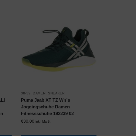
38-39
,
DAMEN
,
SNEAKER
ALI
Puma Jaab XT TZ Wn`s
Joggingschuhe Damen
en
Fitnessschuhe 192239 02
€
30,00
inkl. MwSt.