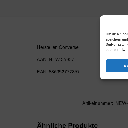
Um dir ein op
speichern und
Surfverhalten 
Hersteller: Converse
oder zurückzi
AAN: NEW-35907
Ak
EAN: 886952772857
Artikelnummer:
NEW-
Ähnliche Produkte