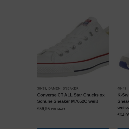
38-39
,
DAMEN
,
SNEAKER
48-49
,
Converse CT ALL Star Chucks ox
K-Swi
Schuhe Sneaker M7652C weiß
Sneak
weiss
€
59,95
inkl. MwSt.
€
64,9