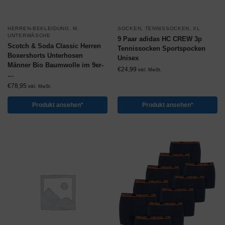
HERREN-BEKLEIDUNG
,
M
,
SOCKEN
,
TENNISSOCKEN
,
XL
UNTERWÄSCHE
9 Paar adidas HC CREW 3p
Scotch & Soda Classic Herren
Tennissocken Sportspocken
Boxershorts Unterhosen
Unisex
Männer Bio Baumwolle im 9er-
€
24,99
inkl. MwSt.
…
€
78,95
inkl. MwSt.
Produkt ansehen*
Produkt ansehen*