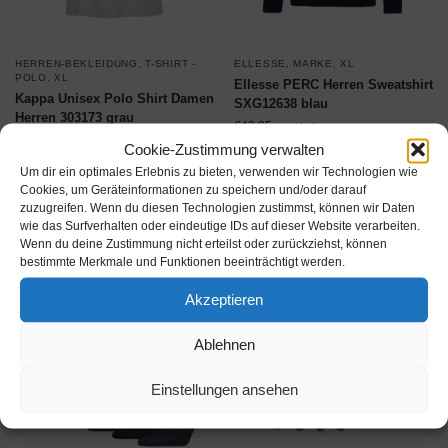
HERREN-BEKLEIDUNG
,
T-SHIRT -
ELLESSE
,
MARKE
,
XL
POLO
,
XL
Ellesse PERC Herren Sweatshirt
Kappa Unisex Polo Shirt Damen
SXG12638 blau
Herren 303173 grau
€
42,95
inkl. MwSt.
€
19,95
inkl. MwSt.
Cookie-Zustimmung verwalten
Um dir ein optimales Erlebnis zu bieten, verwenden wir Technologien wie
Produkt ansehen*
Produkt ansehen*
Cookies, um Geräteinformationen zu speichern und/oder darauf
zuzugreifen. Wenn du diesen Technologien zustimmst, können wir Daten
wie das Surfverhalten oder eindeutige IDs auf dieser Website verarbeiten.
Wenn du deine Zustimmung nicht erteilst oder zurückziehst, können
bestimmte Merkmale und Funktionen beeinträchtigt werden.
Akzeptieren
Ablehnen
Einstellungen ansehen