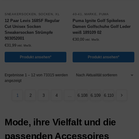
SNEAKERSOCKEN
,
SOCKEN
,
XL
40-41
,
MARKE
,
PUMA
12 Paar Levis 168SF Regular
Puma Ignite Golf Spikeless
Cut Unisex Socken
Damen Golfschuhe Golf Leder
Sneakersocken Strümpfe
weiß 189109 02
903052001
€
30,00
inkl. MwSt.
€
31,99
inkl. MwSt.
Produkt ansehen*
Produkt ansehen*
Ergebnisse 1 – 12 von 73315 werden
angezeigt
1
2
3
4
…
6.108
6.109
6.110
Mode, ihre Vielfalt und die
passenden Accessoires