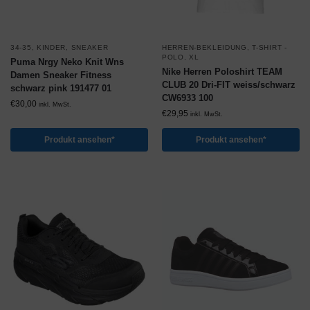
34-35
,
KINDER
,
SNEAKER
HERREN-BEKLEIDUNG
,
T-SHIRT -
POLO
,
XL
Puma Nrgy Neko Knit Wns
Nike Herren Poloshirt TEAM
Damen Sneaker Fitness
CLUB 20 Dri-FIT weiss/schwarz
schwarz pink 191477 01
CW6933 100
€
30,00
inkl. MwSt.
€
29,95
inkl. MwSt.
Produkt ansehen*
Produkt ansehen*