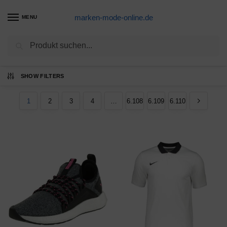
marken-mode-online.de
MENU
Suchen
Ergebnisse 1 – 12 von 73315 werden
SHOW FILTERS
angezeigt
1
2
3
4
…
6.108
6.109
6.110