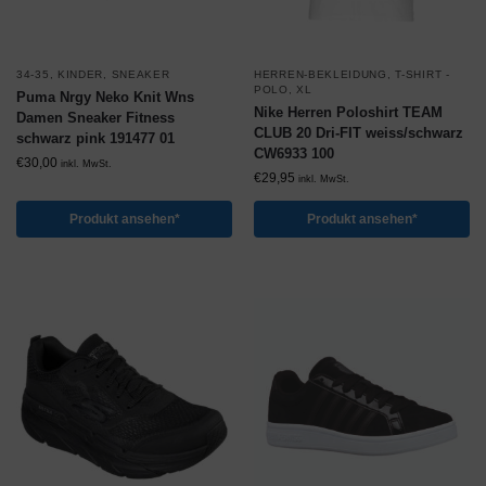
34-35
,
KINDER
,
SNEAKER
HERREN-BEKLEIDUNG
,
T-SHIRT -
POLO
,
XL
Puma Nrgy Neko Knit Wns
Nike Herren Poloshirt TEAM
Damen Sneaker Fitness
CLUB 20 Dri-FIT weiss/schwarz
schwarz pink 191477 01
CW6933 100
€
30,00
inkl. MwSt.
€
29,95
inkl. MwSt.
Produkt ansehen*
Produkt ansehen*