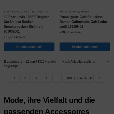
SNEAKERSOCKEN
,
SOCKEN
,
XL
40-41
,
MARKE
,
PUMA
12 Paar Levis 168SF Regular
Puma Ignite Golf Spikeless
Cut Unisex Socken
Damen Golfschuhe Golf Leder
Sneakersocken Strümpfe
weiß 189109 02
903052001
€
30,00
inkl. MwSt.
€
31,99
inkl. MwSt.
Produkt ansehen*
Produkt ansehen*
Ergebnisse 1 – 12 von 73315 werden
angezeigt
1
2
3
4
…
6.108
6.109
6.110
Mode, ihre Vielfalt und die
passenden Accessoires