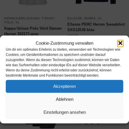
HERREN-BEKLEIDUNG
,
T-SHIRT -
ELLESSE
,
MARKE
,
XL
POLO
,
XL
Ellesse PERC Herren Sweatshirt
Kappa Unisex Polo Shirt Damen
SXG12638 blau
Herren 303173 grau
€
42,95
inkl. MwSt.
€
19,95
inkl. MwSt.
Cookie-Zustimmung verwalten
Um dir ein optimales Erlebnis zu bieten, verwenden wir Technologien wie
Produkt ansehen*
Produkt ansehen*
Cookies, um Geräteinformationen zu speichern und/oder darauf
zuzugreifen. Wenn du diesen Technologien zustimmst, können wir Daten
wie das Surfverhalten oder eindeutige IDs auf dieser Website verarbeiten.
Wenn du deine Zustimmung nicht erteilst oder zurückziehst, können
bestimmte Merkmale und Funktionen beeinträchtigt werden.
Akzeptieren
Ablehnen
Einstellungen ansehen