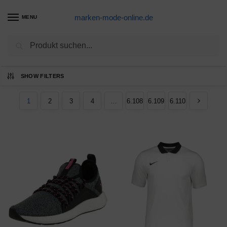
marken-mode-online.de
MENU
Suchen
Ergebnisse 1 – 12 von 73315 werden
SHOW FILTERS
angezeigt
1
2
3
4
…
6.108
6.109
6.110