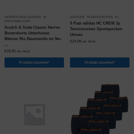
HERREN-BEKLEIDUNG
,
M
,
SOCKEN
,
TENNISSOCKEN
,
XL
UNTERWÄSCHE
9 Paar adidas HC CREW 3p
Scotch & Soda Classic Herren
Tennissocken Sportspocken
Boxershorts Unterhosen
Unisex
Männer Bio Baumwolle im 9er-
€
24,99
inkl. MwSt.
…
€
78,95
inkl. MwSt.
Produkt ansehen*
Produkt ansehen*