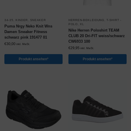
34-35
,
KINDER
,
SNEAKER
HERREN-BEKLEIDUNG
,
T-SHIRT -
POLO
,
XL
Puma Nrgy Neko Knit Wns
Nike Herren Poloshirt TEAM
Damen Sneaker Fitness
CLUB 20 Dri-FIT weiss/schwarz
schwarz pink 191477 01
CW6933 100
€
30,00
inkl. MwSt.
€
29,95
inkl. MwSt.
Produkt ansehen*
Produkt ansehen*