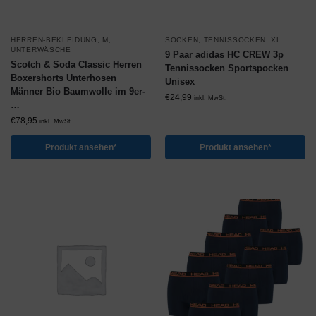
HERREN-BEKLEIDUNG
,
M
,
SOCKEN
,
TENNISSOCKEN
,
XL
UNTERWÄSCHE
9 Paar adidas HC CREW 3p
Scotch & Soda Classic Herren
Tennissocken Sportspocken
Boxershorts Unterhosen
Unisex
Männer Bio Baumwolle im 9er-
€
24,99
inkl. MwSt.
…
€
78,95
inkl. MwSt.
Produkt ansehen*
Produkt ansehen*