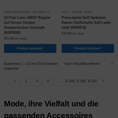
SNEAKERSOCKEN
,
SOCKEN
,
XL
40-41
,
MARKE
,
PUMA
12 Paar Levis 168SF Regular
Puma Ignite Golf Spikeless
Cut Unisex Socken
Damen Golfschuhe Golf Leder
Sneakersocken Strümpfe
weiß 189109 02
903052001
€
30,00
inkl. MwSt.
€
31,99
inkl. MwSt.
Produkt ansehen*
Produkt ansehen*
Ergebnisse 1 – 12 von 73316 werden
angezeigt
1
2
3
4
…
6.108
6.109
6.110
Mode, ihre Vielfalt und die
passenden Accessoires