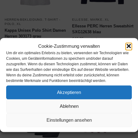
HERREN-BEKLEIDUNG
,
T-SHIRT -
ELLESSE
,
MARKE
,
XL
POLO
,
XL
Ellesse PERC Herren Sweatshirt
Kappa Unisex Polo Shirt Damen
SXG12638 blau
Herren 303173 grau
€
42,95
inkl. MwSt.
€
19,95
inkl. MwSt.
Cookie-Zustimmung verwalten
Um dir ein optimales Erlebnis zu bieten, verwenden wir Technologien wie
Produkt ansehen*
Produkt ansehen*
Cookies, um Geräteinformationen zu speichern und/oder darauf
zuzugreifen. Wenn du diesen Technologien zustimmst, können wir Daten
wie das Surfverhalten oder eindeutige IDs auf dieser Website verarbeiten.
Wenn du deine Zustimmung nicht erteilst oder zurückziehst, können
bestimmte Merkmale und Funktionen beeinträchtigt werden.
Akzeptieren
Ablehnen
Einstellungen ansehen