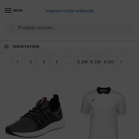
marken-mode-online.de
MENU
Suchen
Ergebnisse 1 – 12 von 73316 werden
SHOW FILTERS
angezeigt
1
2
3
4
…
6.108
6.109
6.110