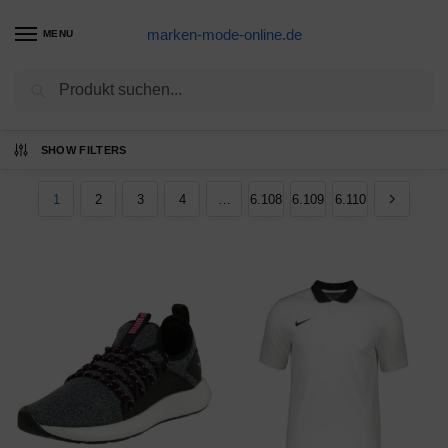
marken-mode-online.de
MENU
Suchen
Ergebnisse 1 – 12 von 73315 werden
SHOW FILTERS
angezeigt
1
2
3
4
…
6.108
6.109
6.110