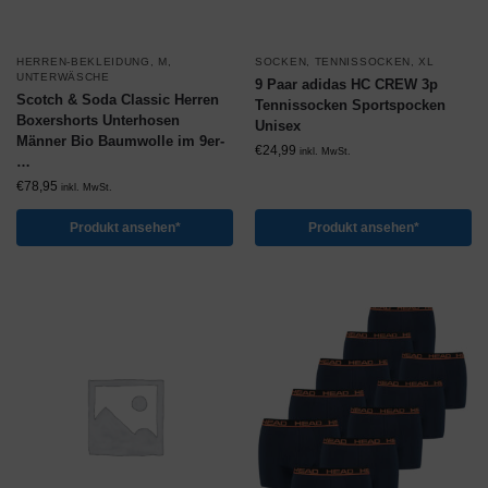
HERREN-BEKLEIDUNG
,
M
,
SOCKEN
,
TENNISSOCKEN
,
XL
UNTERWÄSCHE
9 Paar adidas HC CREW 3p
Scotch & Soda Classic Herren
Tennissocken Sportspocken
Boxershorts Unterhosen
Unisex
Männer Bio Baumwolle im 9er-
€
24,99
inkl. MwSt.
…
€
78,95
inkl. MwSt.
Produkt ansehen*
Produkt ansehen*