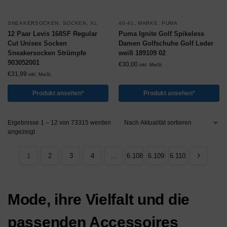
SNEAKERSOCKEN
,
SOCKEN
,
XL
40-41
,
MARKE
,
PUMA
12 Paar Levis 168SF Regular
Puma Ignite Golf Spikeless
Cut Unisex Socken
Damen Golfschuhe Golf Leder
Sneakersocken Strümpfe
weiß 189109 02
903052001
€
30,00
inkl. MwSt.
€
31,99
inkl. MwSt.
Produkt ansehen*
Produkt ansehen*
Ergebnisse 1 – 12 von 73315 werden
angezeigt
1
2
3
4
…
6.108
6.109
6.110
Mode, ihre Vielfalt und die
passenden Accessoires