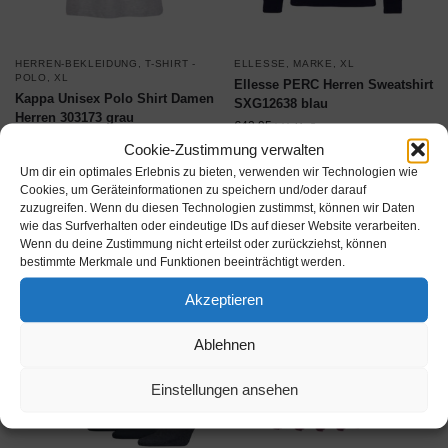
HERREN-BEKLEIDUNG
,
T-SHIRT -
ELLESSE
,
MARKE
,
XL
POLO
,
XL
Ellesse PERC Herren Sweatshirt
Kappa Unisex Polo Shirt Damen
SXG12638 blau
Herren 303173 grau
€
42,95
inkl. MwSt.
€
19,95
inkl. MwSt.
Cookie-Zustimmung verwalten
Um dir ein optimales Erlebnis zu bieten, verwenden wir Technologien wie
Produkt ansehen*
Produkt ansehen*
Cookies, um Geräteinformationen zu speichern und/oder darauf
zuzugreifen. Wenn du diesen Technologien zustimmst, können wir Daten
wie das Surfverhalten oder eindeutige IDs auf dieser Website verarbeiten.
Wenn du deine Zustimmung nicht erteilst oder zurückziehst, können
bestimmte Merkmale und Funktionen beeinträchtigt werden.
Akzeptieren
Ablehnen
Einstellungen ansehen