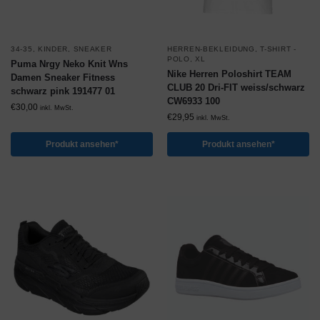
34-35
,
KINDER
,
SNEAKER
HERREN-BEKLEIDUNG
,
T-SHIRT -
POLO
,
XL
Puma Nrgy Neko Knit Wns
Nike Herren Poloshirt TEAM
Damen Sneaker Fitness
CLUB 20 Dri-FIT weiss/schwarz
schwarz pink 191477 01
CW6933 100
€
30,00
inkl. MwSt.
€
29,95
inkl. MwSt.
Produkt ansehen*
Produkt ansehen*