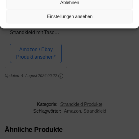
Amazon.de
Ablehnen
26,99€
Einstellungen ansehen
OMZIN Damen Kleid
Strandkleid mit Tasche
Schulterfrei A-Linie
Strandkleid
Amazon / Ebay
Blumenkleid
Produkt ansehen*
Sommerkleid Viele
Färben Navy Blau XL
Updated:
4. August 2026 00:22
Kategorie:
Strandkleid Produkte
Schlagwörter:
Amazon
,
Strandkleid
Ähnliche Produkte