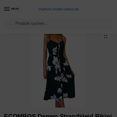
marken-mode-online.de
MENU
Suchen
Start
Strandkleid Produkte
ECOMBOS Damen Strandkleid Bikini Cover Up Strandponcho Sommerkleid Sommer Bademode Strand Pareo (Schwarz)
/
/
ECOMBOS Damen Strandkleid Bikini