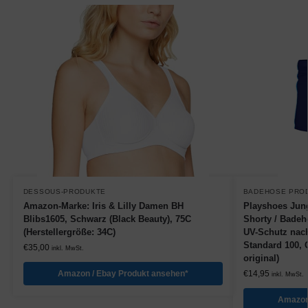
DESSOUS-PRODUKTE
BADEHOSE PRO
Amazon-Marke: Iris & Lilly Damen BH
Playshoes Jung
Blibs1605, Schwarz (Black Beauty), 75C
Shorty / Badeh
(Herstellergröße: 34C)
UV-Schutz nac
Standard 100, G
€
35,00
inkl. MwSt.
original)
Amazon / Ebay Produkt ansehen*
€
14,95
inkl. MwSt.
Amazon