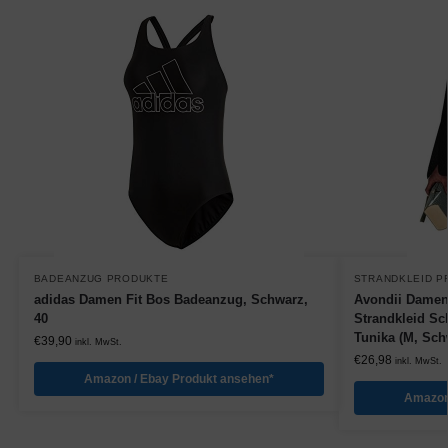
BADEANZUG PRODUKTE
STRANDKLEID P
adidas Damen Fit Bos Badeanzug, Schwarz,
Avondii Damen 
40
Strandkleid Sc
Tunika (M, Sch
€
39,90
inkl. MwSt.
€
26,98
inkl. MwSt.
Amazon / Ebay Produkt ansehen*
Amazon