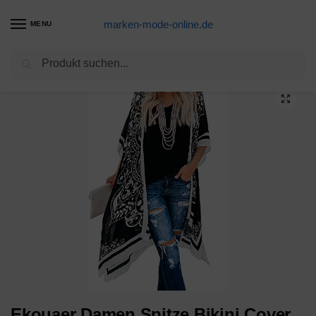
marken-mode-online.de
MENU
Suchen
Start
Strandkleid Produkte
Ekouaer Damen Spitze Bikini Cover Up Strandkleid V-Ausschnitt Badeanzug Bedecken Pareos Sommerkleid Schwarz XXL
/
/
Ekouaer Damen Spitze Bikini Cover