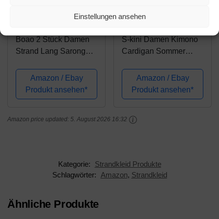
Amazon.de
Amazon.de
Einstellungen ansehen
28,99€
24,99€
Boao 2 Stück Damen
S-kini Damen Kimono
Strand Lang Sarong
Cardigan Sommer
Badeanzug mit Quaste
Strandkleid Lang
(Schwarz, Weiß, XL)
Chiffon Strandponcho
Amazon / Ebay
Amazon / Ebay
Pareo Boho Bikini
Produkt ansehen*
Produkt ansehen*
(Schwarz)
Amazon price updated:
5. August 2026 16:32
Kategorie:
Strandkleid Produkte
Schlagwörter:
Amazon
,
Strandkleid
Ähnliche Produkte