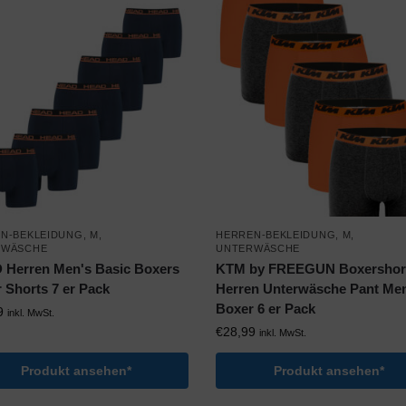
N-BEKLEIDUNG
,
M
,
HERREN-BEKLEIDUNG
,
M
,
RWÄSCHE
UNTERWÄSCHE
Herren Men's Basic Boxers
KTM by FREEGUN Boxershort
 Shorts 7 er Pack
Herren Unterwäsche Pant Me
Boxer 6 er Pack
9
inkl. MwSt.
€
28,99
inkl. MwSt.
Produkt ansehen*
Produkt ansehen*