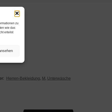
formationen zu
ten wie das
t erteilst
 ansehen
er:
Herren-Bekleidung
,
M
,
Unterwäsche