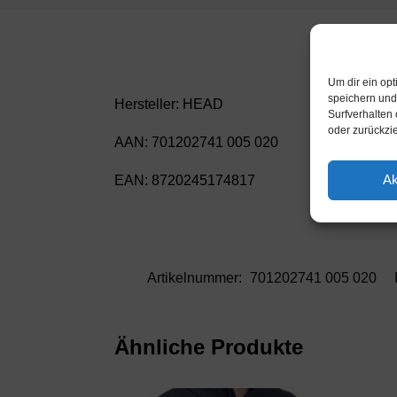
Um dir ein op
speichern und
Hersteller: HEAD
Surfverhalten 
oder zurückzi
AAN: 701202741 005 020
Ak
EAN: 8720245174817
Artikelnummer:
701202741 005 020
Ähnliche Produkte