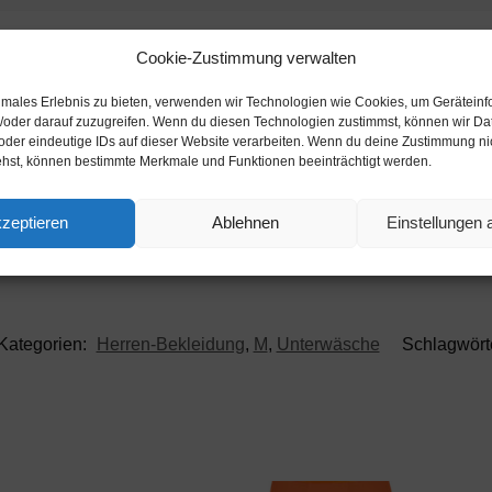
Cookie-Zustimmung verwalten
Beschreibung
timales Erlebnis zu bieten, verwenden wir Technologien wie Cookies, um Gerätein
/oder darauf zuzugreifen. Wenn du diesen Technologien zustimmst, können wir Da
oder eindeutige IDs auf dieser Website verarbeiten. Wenn du deine Zustimmung nich
ehst, können bestimmte Merkmale und Funktionen beeinträchtigt werden.
zeptieren
Ablehnen
Einstellungen
Kategorien:
Herren-Bekleidung
,
M
,
Unterwäsche
Schlagwört