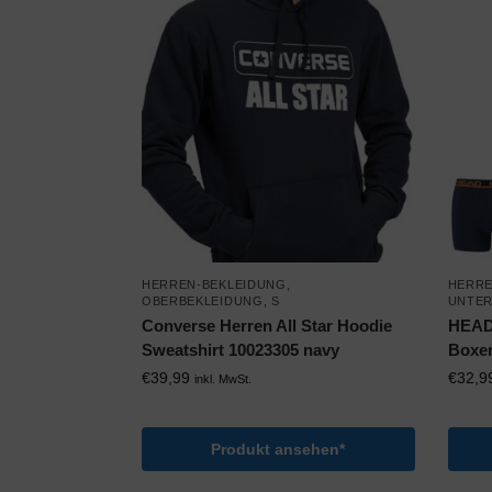
HERREN-BEKLEIDUNG
,
HERRE
OBERBEKLEIDUNG
,
S
UNTE
Converse Herren All Star Hoodie
HEAD 
Sweatshirt 10023305 navy
Boxer
€
39,99
€
32,9
inkl. MwSt.
Produkt ansehen*