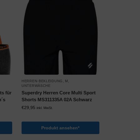
HERREN-BEKLEIDUNG
,
M
,
UNTERWÄSCHE
s für
Superdry Herren Core Multi Sport
n´s
Shorts MS311335A 02A Schwarz
€
29,95
inkl. MwSt.
Produkt ansehen*