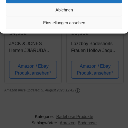
Ablehnen
Amazon.de
Amazon.de
Einstellungen ansehen
34,98€
16,36€
JACK & JONES
Lazzboy Badeshorts
Herren JJIARUBA
Frauen Hollow Jaquard
JJSWIMSHORTS AKM
Badehose Bikini-
DB WB SOLID
Badehose Shorts
Amazon / Ebay
Amazon / Ebay
Badehose, Black, M
Bottom Badeanzug
Produkt ansehen*
Produkt ansehen*
Badebekleidung
Baden Damen Spitze
Amazon price updated:
5. August 2026 12:42
Strandshorts
Schwimmshorts Hose...
Kategorie:
Badehose Produkte
Schlagwörter:
Amazon
,
Badehose