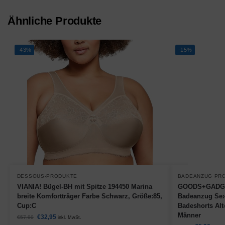
Ähnliche Produkte
-43%
-15%
DESSOUS-PRODUKTE
BADEANZUG PR
VIANIA! Bügel-BH mit Spitze 194450 Marina
GOODS+GADGET
breite Komfortträger Farbe Schwarz, Größe:85,
Badeanzug Sex
Cup:C
Badeshorts Alte
Männer
€
32,95
€
57,90
inkl. MwSt.