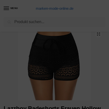
marken-mode-online.de
MENU
Suchen
Start
Badehose Produkte
Lazzboy Badeshorts Frauen Hollow Jaquard Badehose Bikini-Badehose Shorts Bottom Badeanzug Badebekleidung Baden Damen Spitze Strandshorts Schwimmshorts Hose Beach (Schwarz,L)
/
/
Lazzboy Badeshorts Frauen Hollow