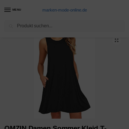
marken-mode-online.de
MENU
Suchen
Start
Sommerkleid Produkte
OMZIN Damen Sommer Kleid T-Shirtkleid Spitzkleid Sommerkleid Bedruckteskleid Schulterfrei Midikleid Knielang Strandkleid Weiß M
/
/
OMZIN Damen Sommer Kleid T-