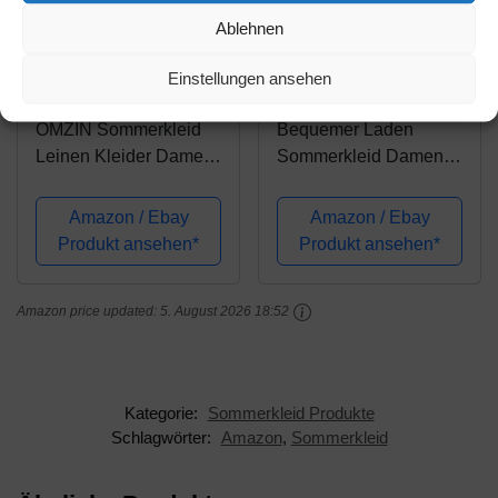
Ablehnen
Amazon.de
Amazon.de
Einstellungen ansehen
20,99€
27,99€
OMZIN Sommerkleid
Bequemer Laden
Leinen Kleider Damen
Sommerkleid Damen
Rundhals
Casual Lose Kurzarm
Strandkleider Einfarbig
T-Shirt Kleid Knielang
Amazon / Ebay
Amazon / Ebay
A-Linie Kleid Boho
Freizeitkleid Tunika
Produkt ansehen*
Produkt ansehen*
Knielang Kleid
Einfarbig/Blumen
Schwarz XXL
Elegant Swing Kleider
Amazon price updated:
5. August 2026 18:52
mit
Taschen,Königsblau,M
Kategorie:
Sommerkleid Produkte
Schlagwörter:
Amazon
,
Sommerkleid