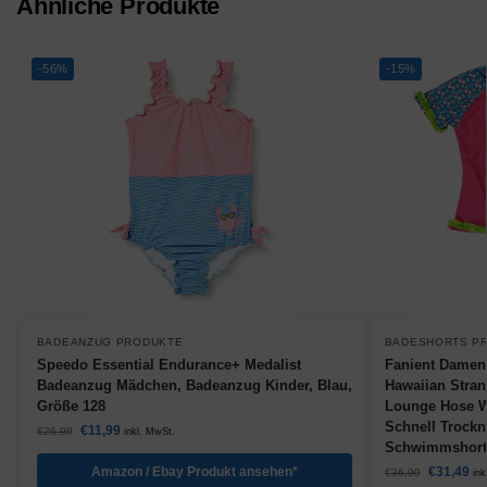
Ähnliche Produkte
-56%
-15%
BADEANZUG PRODUKTE
BADESHORTS P
Speedo Essential Endurance+ Medalist
Fanient Dame
Badeanzug Mädchen, Badeanzug Kinder, Blau,
Hawaiian Stran
Größe 128
Lounge Hose W
Schnell Trock
€
11,99
€
26,99
inkl. MwSt.
Schwimmshort
Amazon / Ebay Produkt ansehen*
€
31,49
€
36,99
ink