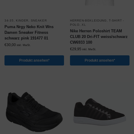
34-35
,
KINDER
,
SNEAKER
HERREN-BEKLEIDUNG
,
T-SHIRT -
POLO
,
XL
Puma Nrgy Neko Knit Wns
Nike Herren Poloshirt TEAM
Damen Sneaker Fitness
CLUB 20 Dri-FIT weiss/schwarz
schwarz pink 191477 01
CW6933 100
€
30,00
inkl. MwSt.
€
29,95
inkl. MwSt.
Produkt ansehen*
Produkt ansehen*