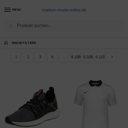
marken-mode-online.de
MENU
Suchen
Ergebnisse 1 – 12 von 73316 werden
SHOW FILTERS
angezeigt
1
2
3
4
…
6.108
6.109
6.110