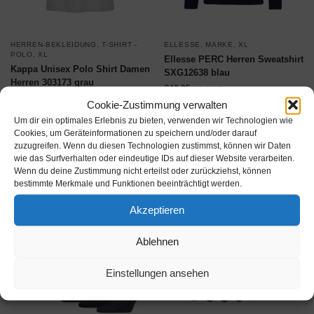
HERREN-BEKLEIDUNG
,
T-SHIRT -
ELLESSE
,
MARKE
,
XL
POLO
,
XL
Ellesse PERC Herren Sweatshirt
Kappa Unisex Polo Shirt Damen
SXG12638 blau
Herren 303173 grau
€
42,95
inkl. MwSt.
€
19,95
inkl. MwSt.
Cookie-Zustimmung verwalten
Um dir ein optimales Erlebnis zu bieten, verwenden wir Technologien wie
Produkt ansehen*
Produkt ansehen*
Cookies, um Geräteinformationen zu speichern und/oder darauf
zuzugreifen. Wenn du diesen Technologien zustimmst, können wir Daten
wie das Surfverhalten oder eindeutige IDs auf dieser Website verarbeiten.
Wenn du deine Zustimmung nicht erteilst oder zurückziehst, können
bestimmte Merkmale und Funktionen beeinträchtigt werden.
Akzeptieren
Ablehnen
Einstellungen ansehen