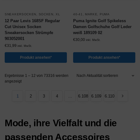
SNEAKERSOCKEN
,
SOCKEN
,
XL
40-41
,
MARKE
,
PUMA
12 Paar Levis 168SF Regular
Puma Ignite Golf Spikeless
Cut Unisex Socken
Damen Golfschuhe Golf Leder
Sneakersocken Strümpfe
weiß 189109 02
903052001
€
30,00
inkl. MwSt.
€
31,99
inkl. MwSt.
Produkt ansehen*
Produkt ansehen*
Ergebnisse 1 – 12 von 73316 werden
angezeigt
1
2
3
4
…
6.108
6.109
6.110
Mode, ihre Vielfalt und die
passenden Accessoires