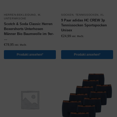
HERREN-BEKLEIDUNG
,
M
,
SOCKEN
,
TENNISSOCKEN
,
XL
UNTERWÄSCHE
9 Paar adidas HC CREW 3p
Scotch & Soda Classic Herren
Tennissocken Sportspocken
Boxershorts Unterhosen
Unisex
Männer Bio Baumwolle im 9er-
€
24,99
inkl. MwSt.
…
€
78,95
inkl. MwSt.
Produkt ansehen*
Produkt ansehen*