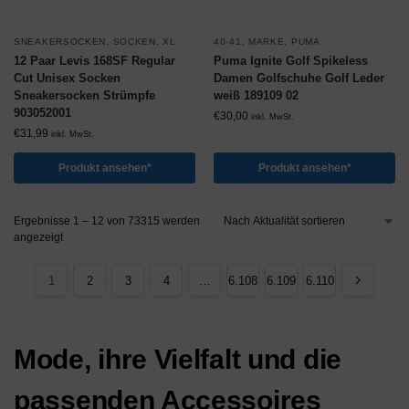
SNEAKERSOCKEN
,
SOCKEN
,
XL
40-41
,
MARKE
,
PUMA
12 Paar Levis 168SF Regular
Puma Ignite Golf Spikeless
Cut Unisex Socken
Damen Golfschuhe Golf Leder
Sneakersocken Strümpfe
weiß 189109 02
903052001
€
30,00
inkl. MwSt.
€
31,99
inkl. MwSt.
Produkt ansehen*
Produkt ansehen*
Ergebnisse 1 – 12 von 73315 werden
angezeigt
1
2
3
4
…
6.108
6.109
6.110
Mode, ihre Vielfalt und die
passenden Accessoires