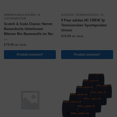
HERREN-BEKLEIDUNG
,
M
,
SOCKEN
,
TENNISSOCKEN
,
XL
UNTERWÄSCHE
9 Paar adidas HC CREW 3p
Scotch & Soda Classic Herren
Tennissocken Sportspocken
Boxershorts Unterhosen
Unisex
Männer Bio Baumwolle im 9er-
€
24,99
inkl. MwSt.
…
€
78,95
inkl. MwSt.
Produkt ansehen*
Produkt ansehen*