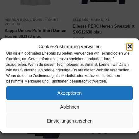
HERREN-BEKLEIDUNG
,
T-SHIRT -
ELLESSE
,
MARKE
,
XL
POLO
,
XL
Ellesse PERC Herren Sweatshirt
Kappa Unisex Polo Shirt Damen
SXG12638 blau
Herren 303173 grau
€
42,95
inkl. MwSt.
€
19,95
inkl. MwSt.
Cookie-Zustimmung verwalten
Um dir ein optimales Erlebnis zu bieten, verwenden wir Technologien wie
Produkt ansehen*
Produkt ansehen*
Cookies, um Geräteinformationen zu speichern und/oder darauf
zuzugreifen. Wenn du diesen Technologien zustimmst, können wir Daten
wie das Surfverhalten oder eindeutige IDs auf dieser Website verarbeiten.
Wenn du deine Zustimmung nicht erteilst oder zurückziehst, können
bestimmte Merkmale und Funktionen beeinträchtigt werden.
Akzeptieren
Ablehnen
Einstellungen ansehen