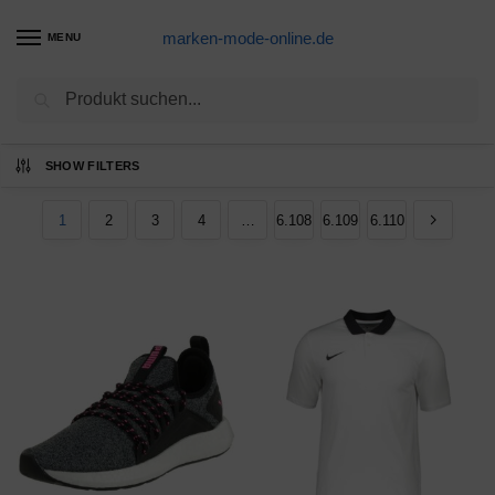
marken-mode-online.de
MENU
Suchen
Ergebnisse 1 – 12 von 73315 werden
SHOW FILTERS
angezeigt
1
2
3
4
…
6.108
6.109
6.110