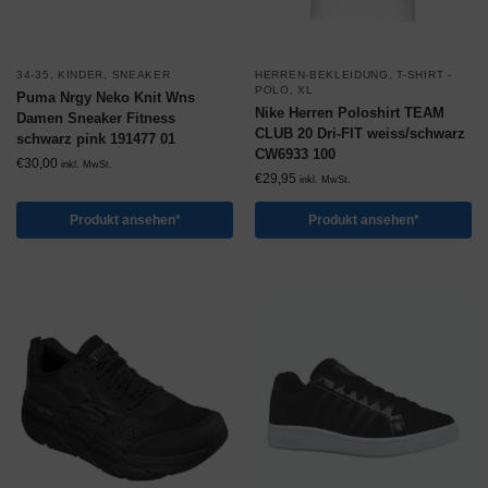
34-35
,
KINDER
,
SNEAKER
HERREN-BEKLEIDUNG
,
T-SHIRT -
POLO
,
XL
Puma Nrgy Neko Knit Wns
Nike Herren Poloshirt TEAM
Damen Sneaker Fitness
CLUB 20 Dri-FIT weiss/schwarz
schwarz pink 191477 01
CW6933 100
€
30,00
inkl. MwSt.
€
29,95
inkl. MwSt.
Produkt ansehen*
Produkt ansehen*