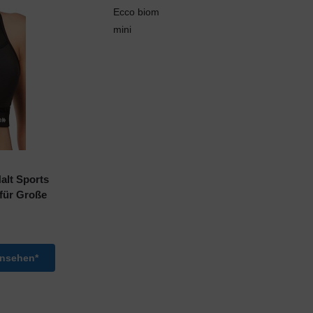
Ecco biom
mini
lt Sports
für Große
ansehen*