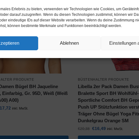
-19%
timales Erlebnis zu bieten, verwenden wir Technologien wie Cookies, um Gerätein
/oder darauf zuzugreifen. Wenn du diesen Technologien zustimmst, können wir Da
oder eindeutige IDs auf dieser Website verarbeiten. Wenn du deine Zustimmung nich
ehst, können bestimmte Merkmale und Funktionen beeinträchtigt werden.
zeptieren
Ablehnen
Einstellungen
HALTER PRODUKTE
BÜSTENHALTER PRODUKTE
Damen Bügel BH Jaqueline
Libella 2er Pack Damen Bust
 Einfarbig, Gr. 95D, Weiß (Weiß
Bralette Sport BH Wohlfühl
A00) A00)
Sportliche Comfort BH Gepo
Push UP Stützfunktion verst
17,72
inkl. MwSt.
Träger Ohne Bügel Yoga Fit
Dunkelgrau Orange SM
€
16,49
€
20,38
inkl. MwSt.