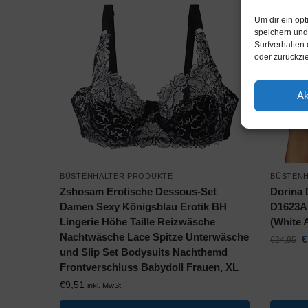
-29%
Um dir ein op
speichern und
Surfverhalten 
oder zurückzi
Ak
BÜSTENHALTER PRODUKTE
BÜSTEN
Zshosam Erotische Dessous-Set
Dorina 
Damen Sexy Königsblau Erotik BH
D1623A,
Lingerie Höhe Taille Reizwäsche
(White 
Nachtwäsche Lace Spitze Unterwäsche
€
€
24,95
und Slip Set Bodysuits Nachthemd
Frontverschluss Babydoll Frauen, XL
€
9,51
inkl. MwSt.