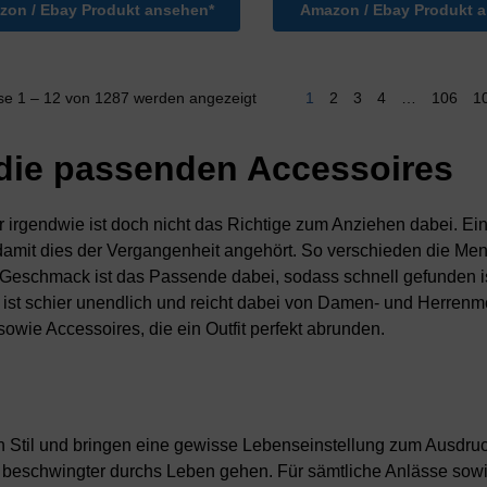
on / Ebay Produkt ansehen*
Amazon / Ebay Produkt 
se 1 – 12 von 1287 werden angezeigt
1
2
3
4
…
106
1
d die passenden Accessoires
er irgendwie ist doch nicht das Richtige zum Anziehen dabei. Ei
damit dies der Vergangenheit angehört. So verschieden die Me
en Geschmack ist das Passende dabei, sodass schnell gefunden i
ng ist schier unendlich und reicht dabei von Damen- und Herren
wie Accessoires, die ein Outfit perfekt abrunden.
n Stil und bringen eine gewisse Lebenseinstellung zum Ausdruc
iel beschwingter durchs Leben gehen. Für sämtliche Anlässe sow