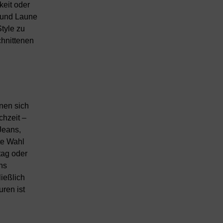
keit oder
 und Laune
tyle zu
chnittenen
gnen sich
chzeit –
Jeans,
te Wahl
tag oder
ns
ießlich
ren ist