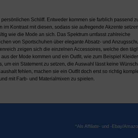
 persönlichen Schliff. Entweder kommen sie farblich passend z
n im Kontrast mit diesen, sodass sie aufregende Akzente setzen
ältig wie die Mode an sich. Das Spektrum umfasst zahlreiche
eichen von Sportschuhen über elegante Absatz- und Anzugsschu
tenreich zeigen sich die einzelnen Accessoires, welche den täg
e aus der Mode kommen und ein Outfit, wie zum Beispiel Kleider
es, um ein Statement zu setzen, die Auswahl lässt keine Wünsch
aushalt fehlen, machen sie ein Outfit doch erst so richtig kompl
 und mit Farb- und Materialmixen zu spielen.
*Als Affiliate- und -Ebay/Amazo