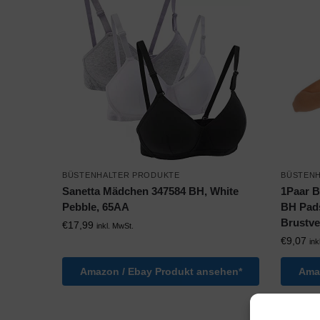
BÜSTENHALTER PRODUKTE
BÜSTEN
Sanetta Mädchen 347584 BH, White
1Paar 
Pebble, 65AA
BH Pads
Brustv
€
17,99
inkl. MwSt.
€
9,07
ink
Amazon / Ebay Produkt ansehen*
Amaz