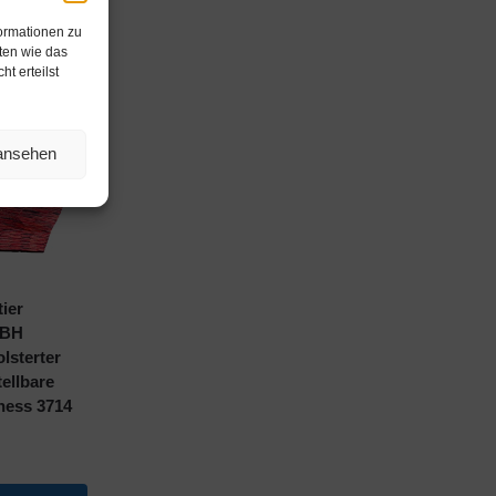
formationen zu
ten wie das
t erteilst
 ansehen
ier
-BH
lsterter
ellbare
ness 3714