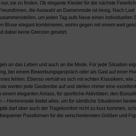
ur, sie zu finden. Ob elegante Kleider für die nächste Feierlich
 Freundinnen, die Auswahl an Damenmode ist riesig. Nach Lust
zusammenstellen, um jeden Tag aufs Neue einen individuellen S
uen Bluse elegant kombinieren, wohin gegen mit einem weit ges
ind dabei keine Grenzen gesetzt.
ungen an das Leben und auch an die Mode. Für jede Situation ei
ng, bei einem Bewerbungsgespräch oder als Gast auf einer Ho
nes fehlen. Ebenso verhält es sich mit echten Klassikern, wie 
 sie werten jede Garderobe auf und stellen immer eine exzellen
 einem eleganten Anlass, für sportliche Aktivitäten, den Büroall
– Herrenmode bietet alles, um für sämtliche Situationen beste
ik darf aber auch der Tragekomfort nicht zu kurz kommen, schl
nk bequemer Passformen für die verschiedensten Größen und Figu