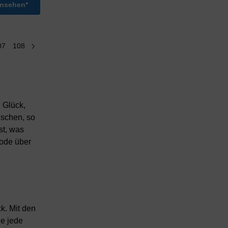
ansehen*
07
108
n Glück,
nschen, so
st, was
mode über
k. Mit den
ie jede