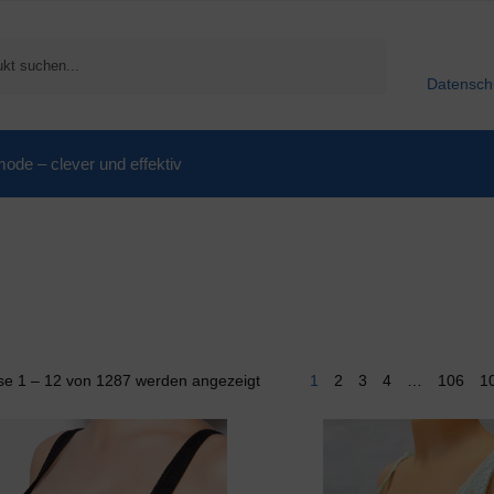
Suchen
Datensch
de – clever und effektiv
se 1 – 12 von 1287 werden angezeigt
1
2
3
4
…
106
1