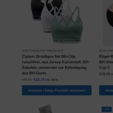
BÜSTENHALTER PRODUKTE
BÜSTEN
Clyhon 16-teiliges Set BH-Clip,
Bügel-B
rutschfest, aus Jersey-Kunststoff, BH-
BH Unte
Zubehör, verwendet zur Befestigung
Cup C
des BH-Gurts
€
29,90
i
€
23,79
€
33,99
inkl. MwSt.
Amazon / Ebay Produkt ansehen*
Amaz
-20%