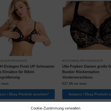
HALTER PRODUKTE
BÜSTENHALTER PRODUKTE
BH-Einlagen Push UP Schwamm
Ulla Popken Damen große 
 Einsätze für Bikini
Bustier Rückenspitze
ergrößerung
Vorderverschluss
€
27,95
l. MwSt.
inkl. MwSt.
on / Ebay Produkt ansehen*
Amazon / Ebay Produkt 
Cookie-Zustimmung verwalten