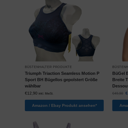
BÜSTENHALTER PRODUKTE
BÜSTEN
Triumph Triaction Seamless Motion P
BüGel B
Sport BH Bügellos gepolstert Größe
Breite 
wählbar
Dessou
€
12,90
€
€
49,90
inkl. MwSt.
Amazon / Ebay Produkt ansehen*
Amaz