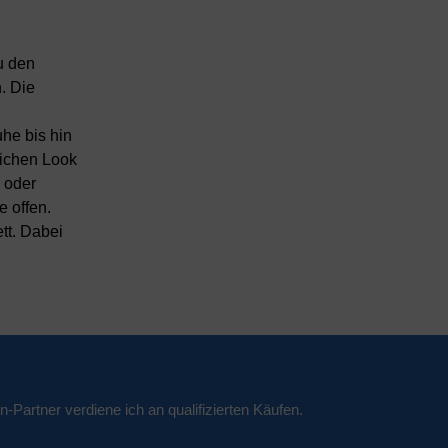
u den
. Die
he bis hin
lichen Look
 oder
e offen.
ett. Dabei
n-Partner verdiene ich an qualifizierten Käufen.