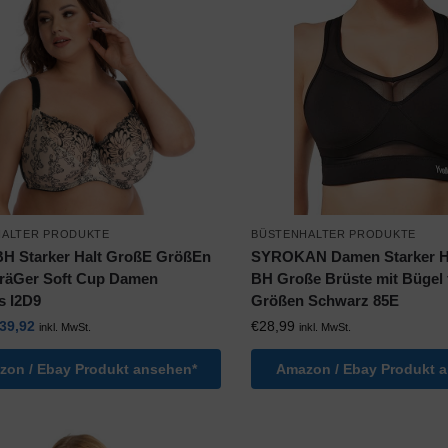
HALTER PRODUKTE
BÜSTENHALTER PRODUKTE
H Starker Halt GroßE GrößEn
SYROKAN Damen Starker Ha
TräGer Soft Cup Damen
BH Große Brüste mit Bügel 
s I2D9
Größen Schwarz 85E
39,92
€
28,99
inkl. MwSt.
inkl. MwSt.
on / Ebay Produkt ansehen*
Amazon / Ebay Produkt 