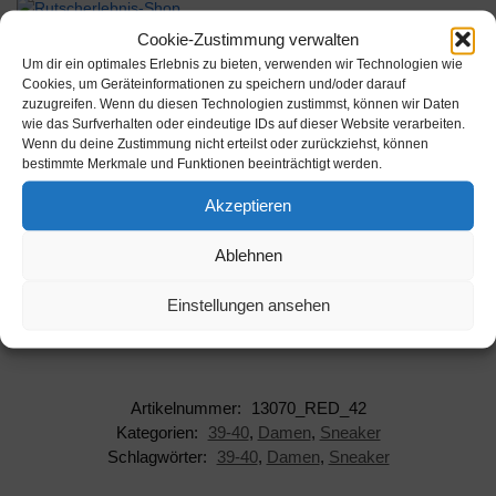
Werbung
Cookie-Zustimmung verwalten
Um dir ein optimales Erlebnis zu bieten, verwenden wir Technologien wie
Cookies, um Geräteinformationen zu speichern und/oder darauf
zuzugreifen. Wenn du diesen Technologien zustimmst, können wir Daten
wie das Surfverhalten oder eindeutige IDs auf dieser Website verarbeiten.
Wenn du deine Zustimmung nicht erteilst oder zurückziehst, können
bestimmte Merkmale und Funktionen beeinträchtigt werden.
Beschreibung
Akzeptieren
Hersteller: Skechers
Ablehnen
AAN: 13070_RED_42
Einstellungen ansehen
EAN: 0194428252698
Artikelnummer:
13070_RED_42
Kategorien:
39-40
,
Damen
,
Sneaker
Schlagwörter:
39-40
,
Damen
,
Sneaker