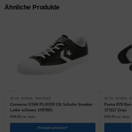
Ähnliche Produkte
38-39
,
DAMEN
,
SNEAKER
38-39
,
DAMEN
,
S
Converse STAR PLAYER OX Schuhe Sneaker
Puma R78 Runn
Leder schwarz 159780C
373117 Grau
€
69,95
€
49,95
inkl. MwSt.
inkl. MwSt.
Produkt ansehen*