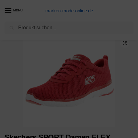
marken-mode-online.de
MENU
Suchen
Start
Sneaker
Damen
39-40
Skechers SPORT Damen FLEX APPEAL 3.0 FIRST INSIGHT Sneakers Frauen Rot
/
/
/
/
Skechers SPORT Damen FLEX