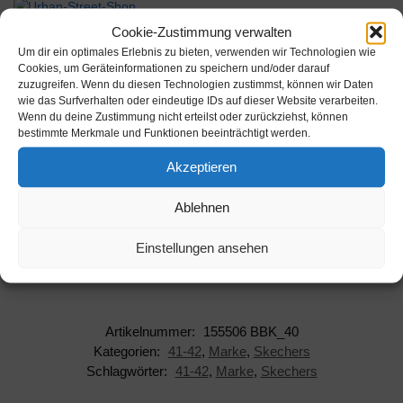
Werbung
Cookie-Zustimmung verwalten
Um dir ein optimales Erlebnis zu bieten, verwenden wir Technologien wie
Cookies, um Geräteinformationen zu speichern und/oder darauf
zuzugreifen. Wenn du diesen Technologien zustimmst, können wir Daten
wie das Surfverhalten oder eindeutige IDs auf dieser Website verarbeiten.
Wenn du deine Zustimmung nicht erteilst oder zurückziehst, können
bestimmte Merkmale und Funktionen beeinträchtigt werden.
Beschreibung
Akzeptieren
Hersteller: Skechers
Ablehnen
AAN: 155506 BBK_40
Einstellungen ansehen
EAN: 0194880872076
Artikelnummer:
155506 BBK_40
Kategorien:
41-42
,
Marke
,
Skechers
Schlagwörter:
41-42
,
Marke
,
Skechers