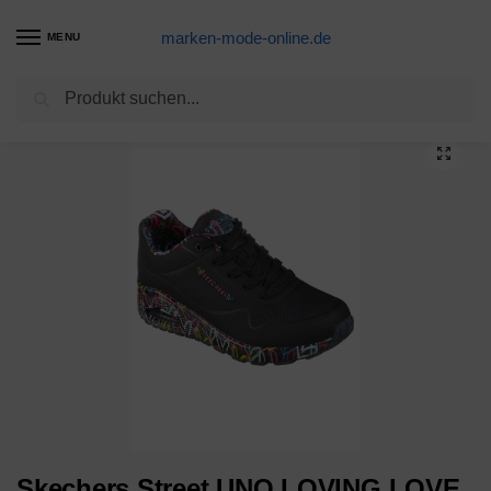
marken-mode-online.de
MENU
Suchen
Start
Marke
Skechers
41-42
Skechers Street UNO LOVING LOVE Sneakers Women JGoldcrown schwarz
/
/
/
/
Skechers Street UNO LOVING LOVE