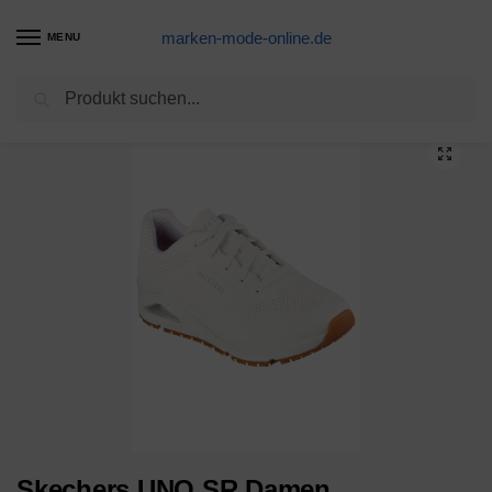
marken-mode-online.de
MENU
Suchen
Start
Marke
Skechers
38-39
Skechers UNO SR Damen Arbeitsschuhe Sneakers 108021EC WHT
/
/
/
/
Skechers UNO SR Damen