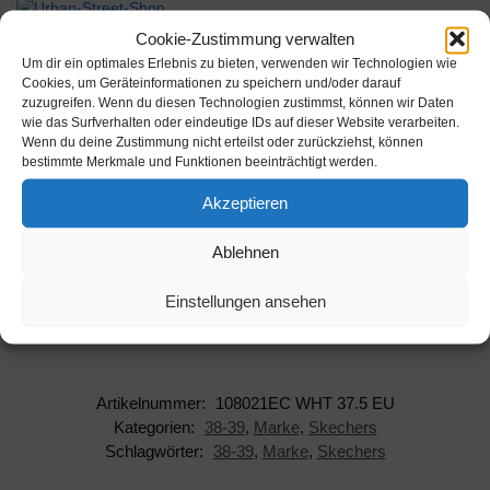
Werbung
Cookie-Zustimmung verwalten
Um dir ein optimales Erlebnis zu bieten, verwenden wir Technologien wie
Cookies, um Geräteinformationen zu speichern und/oder darauf
zuzugreifen. Wenn du diesen Technologien zustimmst, können wir Daten
wie das Surfverhalten oder eindeutige IDs auf dieser Website verarbeiten.
Wenn du deine Zustimmung nicht erteilst oder zurückziehst, können
bestimmte Merkmale und Funktionen beeinträchtigt werden.
Beschreibung
Akzeptieren
Hersteller: Skechers
Ablehnen
AAN: 108021EC WHT 37.5 EU
Einstellungen ansehen
EAN: 0196642273664
Artikelnummer:
108021EC WHT 37.5 EU
Kategorien:
38-39
,
Marke
,
Skechers
Schlagwörter:
38-39
,
Marke
,
Skechers