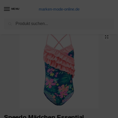
marken-mode-online.de
MENU
Suchen
Start
Badeanzug Produkte
Speedo Mädchen Essential Endurance+ Medalist Swimwear, Schwarz, 32 (13-14 Years)
/
/
Speedo Mädchen Essential