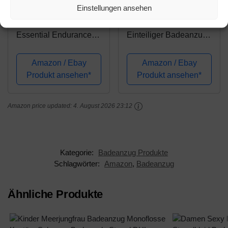
29,66€
28,99€
Einstellungen ansehen
Speedo Mädchen
Moon Tree Mädchen
Essential Endurance+
Einteiliger Badeanzug
Medalist Swimwear,
Rüschen Hawaiian
Schwarz, 32 (13-14
Badeanzug Strand
Amazon / Ebay
Amazon / Ebay
Years)
Blau Jahre 11-12
Produkt ansehen*
Produkt ansehen*
Alt/152
Amazon price updated:
4. August 2026 23:12
Kategorie:
Badeanzug Produkte
Schlagwörter:
Amazon
,
Badeanzug
Ähnliche Produkte