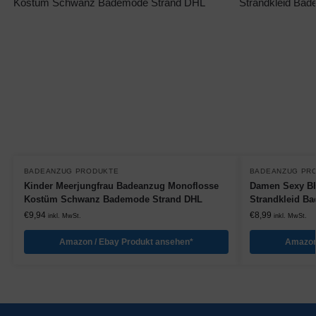
BADEANZUG PRODUKTE
BADEANZUG PR
Kinder Meerjungfrau Badeanzug Monoflosse
Damen Sexy BH
Kostüm Schwanz Bademode Strand DHL
Strandkleid B
€
9,94
€
8,99
inkl. MwSt.
inkl. MwSt.
Amazon / Ebay Produkt ansehen*
Amazon