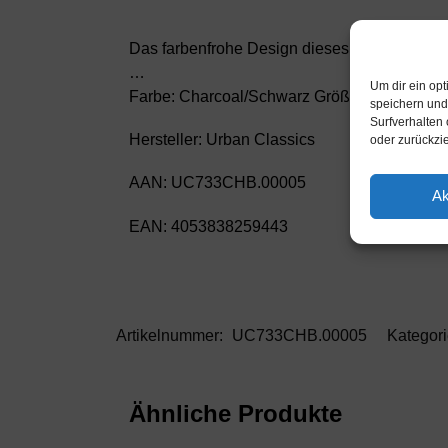
Das farbenfrohe Design dieses bequemen Shir
…
Um dir ein op
Farbe: Charcoal/Schwarz Größe: XL
speichern und
Surfverhalten 
Hersteller: Urban Classics
oder zurückzi
AAN: UC733CHB.00005
Ak
EAN: 4053838259443
Artikelnummer:
UC733CHB.00005
Kategor
Ähnliche Produkte