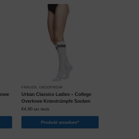
FRAUEN
,
UNDERWEAR
knee
Urban Classics Ladies – College
Overknee Kniestrümpfe Socken
€
4,90
inkl. MwSt.
Produkt ansehen*