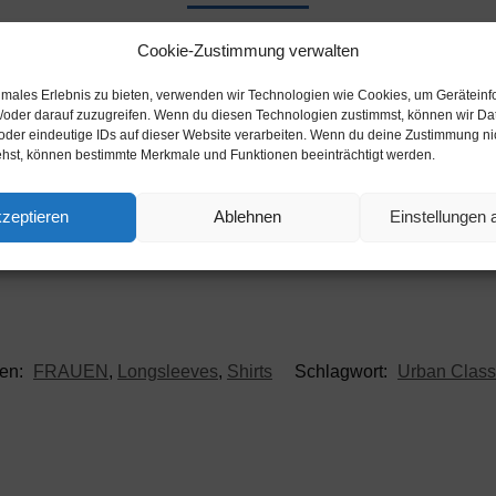
Cookie-Zustimmung verwalten
ts mit 3/4-Ärmeln wirkt sportlich chic und passt genauso gut 
timales Erlebnis zu bieten, verwenden wir Technologien wie Cookies, um Gerätein
/oder darauf zuzugreifen. Wenn du diesen Technologien zustimmst, können wir Da
oder eindeutige IDs auf dieser Website verarbeiten. Wenn du deine Zustimmung nich
ehst, können bestimmte Merkmale und Funktionen beeinträchtigt werden.
zeptieren
Ablehnen
Einstellungen
ien:
FRAUEN
,
Longsleeves
,
Shirts
Schlagwort:
Urban Class