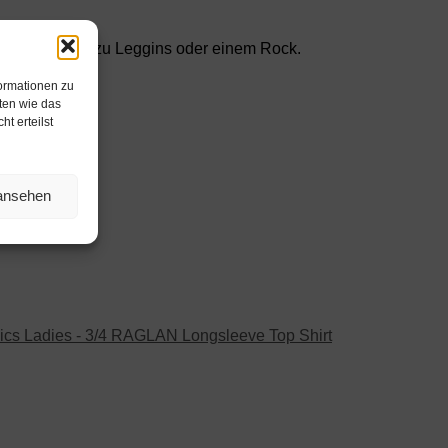
auf Jeans, wie zu Leggins oder einem Rock.
formationen zu
ten wie das
t erteilst
 ansehen
ics Ladies - 3/4 RAGLAN Longsleeve Top Shirt