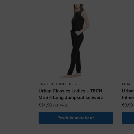
FRAUEN
,
JUMPSUITS
FRAU
Urban Classics Ladies – TECH
Urban
MESH Long Jumpsuit schwarz
Fitne
€
34,90
€
9,90
inkl. MwSt.
Produkt ansehen*