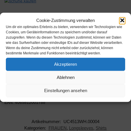
Cookie-Zustimmung verwalten
Um dir ein optimales Erlebnis zu bieten, verwenden wir Technologien wie
Beschreibung
Cookies, um Geräteinformationen zu speichern und/oder darauf
zuzugreifen. Wenn du diesen Technologien zustimmst, können wir Daten
wie das Surfverhalten oder eindeutige IDs auf dieser Website verarbeiten.
Wenn du deine Zustimmung nicht erteilst oder zurückziehst, können
Damen Langarm-Shirt mit Rollkragen und einem raffinierten
bestimmte Merkmale und Funktionen beeinträchtigt werden.
Ausschnitt. Dieser verläuft quer über die Brust in Form eines
länglichen Cut-Outs. Das be…
Akzeptieren
Farbe: Weiß Größe: L
Ablehnen
Hersteller: Urban Classics
Einstellungen ansehen
AAN: UC4513WH.00004
EAN: 4065812001788
Artikelnummer:
UC4513WH.00004
Kategorien:
FRAUEN
,
Longsleeves
,
Shirts