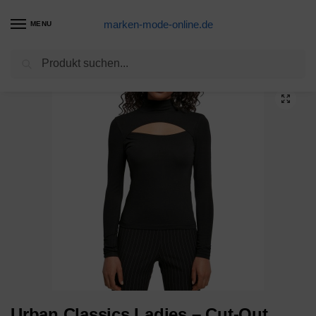
marken-mode-online.de
MENU
Suchen
Start
FRAUEN
Shirts
Longsleeves
Urban Classics Ladies – Cut-Out Turtleneck Longsleeve
/
/
/
/
Urban Classics Ladies – Cut-Out