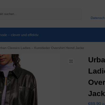
Suchen
Datensch
de – clever und effektiv
rban Classics Ladies – Kunstleder Overshirt Hemd Jacke
Urba
Ladi
Over
Jac
€
69,90
i