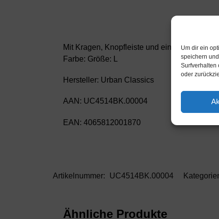
Mit Kragen, Knopfleiste und einer großen Bru
Um dir ein op
speichern und
Farbe: Größe: L
Surfverhalten 
oder zurückzi
Hersteller: Urban Classics
AAN: UC4514BK.00004
Ak
EAN: 4065812001870
Artikelnummer:
UC4514BK.00004
Kategorie
Ähnliche Produkte