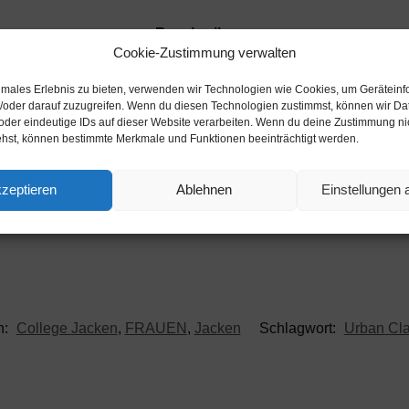
Beschreibung
Cookie-Zustimmung verwalten
sttasche bestückt und an den Style einer Lederjacke angelehnt
timales Erlebnis zu bieten, verwenden wir Technologien wie Cookies, um Gerätein
/oder darauf zuzugreifen. Wenn du diesen Technologien zustimmst, können wir Da
oder eindeutige IDs auf dieser Website verarbeiten. Wenn du deine Zustimmung nich
ehst, können bestimmte Merkmale und Funktionen beeinträchtigt werden.
zeptieren
Ablehnen
Einstellungen
n:
College Jacken
,
FRAUEN
,
Jacken
Schlagwort:
Urban Cla