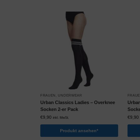
FRAUEN
,
UNDERWEAR
FRAU
Urban Classics Ladies – Overknee
Urban
Socken 2-er Pack
Socke
€
9,90
€
9,90
inkl. MwSt.
Produkt ansehen*