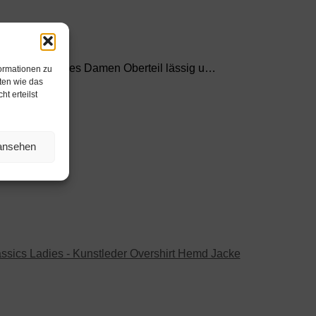
, gibt sich dieses Damen Oberteil lässig u…
formationen zu
ten wie das
t erteilst
 ansehen
ssics Ladies - Kunstleder Overshirt Hemd Jacke