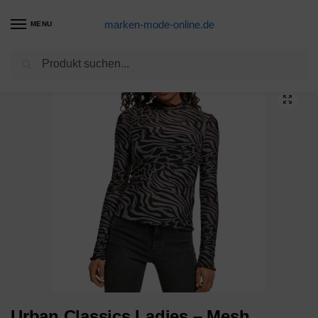
marken-mode-online.de
MENU
Suchen
Start
FRAUEN
Shirts
Longsleeves
Urban Classics Ladies – Mesh Turtleneck Longsleeve
/
/
/
/
Urban Classics Ladies – Mesh