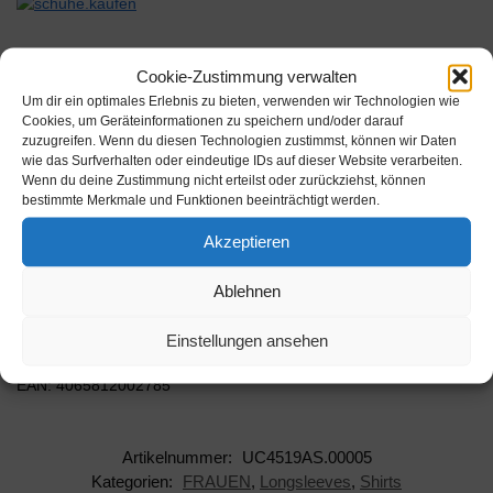
Cookie-Zustimmung verwalten
Um dir ein optimales Erlebnis zu bieten, verwenden wir Technologien wie
Beschreibung
Cookies, um Geräteinformationen zu speichern und/oder darauf
zuzugreifen. Wenn du diesen Technologien zustimmst, können wir Daten
wie das Surfverhalten oder eindeutige IDs auf dieser Website verarbeiten.
Wenn du deine Zustimmung nicht erteilst oder zurückziehst, können
Frauen Langarmshirt aus transparentem Mesh sowie einem
bestimmte Merkmale und Funktionen beeinträchtigt werden.
aufregenden Alloverprint. Das Shirt hat einen leichten Rollkragen
und etwas ausgestellte Ärm…
Akzeptieren
Farbe: Charcoal Größe: XL
Ablehnen
Hersteller: Urban Classics
Einstellungen ansehen
AAN: UC4519AS.00005
EAN: 4065812002785
Artikelnummer:
UC4519AS.00005
Kategorien:
FRAUEN
,
Longsleeves
,
Shirts