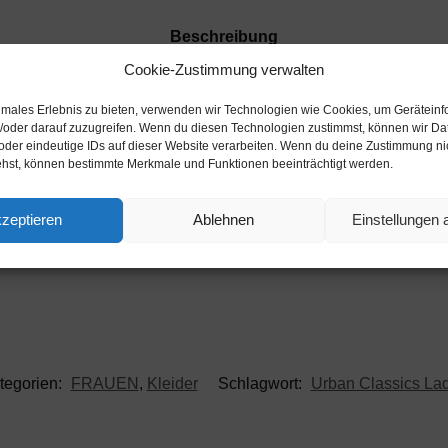
Beschreibung
Cookie-Zustimmung verwalten
 sowie breiten, elastischen Ärmelbündchen. Abgerundet wird 
timales Erlebnis zu bieten, verwenden wir Technologien wie Cookies, um Gerätein
/oder darauf zuzugreifen. Wenn du diesen Technologien zustimmst, können wir Da
oder eindeutige IDs auf dieser Website verarbeiten. Wenn du deine Zustimmung nich
ehst, können bestimmte Merkmale und Funktionen beeinträchtigt werden.
zeptieren
Ablehnen
Einstellungen
tegorien:
FRAUEN
,
Kleider
Schlagwort:
Urban Classics La