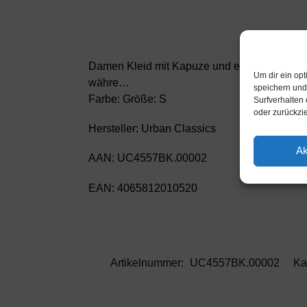
Damen Kleid mit Kapuze und einem Kordelzug
Um dir ein op
währe…
speichern und
Farbe: Größe: S
Surfverhalten 
oder zurückzi
Hersteller: Urban Classics
Ak
AAN: UC4557BK.00002
EAN: 4065812010520
Artikelnummer:
UC4557BK.00002
Ka