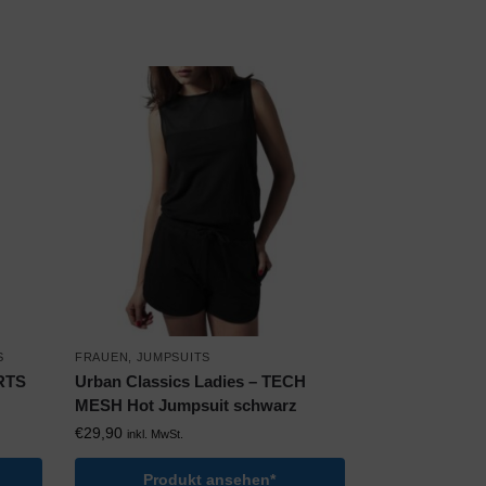
S
FRAUEN
,
JUMPSUITS
ORTS
Urban Classics Ladies – TECH
MESH Hot Jumpsuit schwarz
€
29,90
inkl. MwSt.
Produkt ansehen*