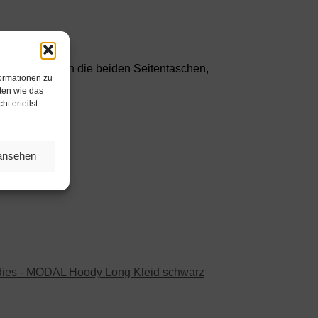
der Look durch die beiden Seitentaschen,
formationen zu
ten wie das
t erteilst
 ansehen
dies - MODAL Hoody Long Kleid schwarz