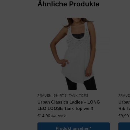
Ähnliche Produkte
FRAUEN
,
SHIRTS
,
TANK TOPS
FRAU
Urban Classics Ladies – LONG
Urban
LEO LOOSE Tank Top weiß
Rib T
€
14,90
€
9,90
inkl. MwSt.
Produkt ansehen*