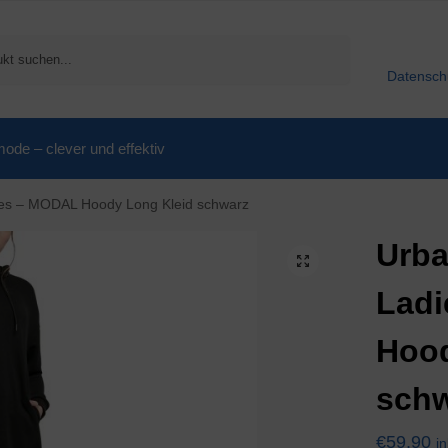
Suchen
Datensch
de – clever und effektiv
ies – MODAL Hoody Long Kleid schwarz
Urba
Lad
Hood
sch
€
59,90
i