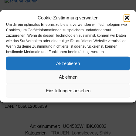
Cookie-Zustimmung verwalten
Um dir ein optimales Erlebnis zu bieten, verwenden wir Technologien wie
Cookies, um Geräteinformationen zu speichern und/oder darauf
Beschreibung
zuzugreifen. Wenn du diesen Technologien zustimmst, können wir Daten
wie das Surfverhalten oder eindeutige IDs auf dieser Website verarbeiten.
Wenn du deine Zustimmung nicht erteilst oder zurückziehst, können
Das farbenfrohe Design dieses bequemen Shirts mit langen
bestimmte Merkmale und Funktionen beeinträchtigt werden.
Ärmeln wirkt sportlich chic und passt genauso gut auf Jeans, wie
Akzeptieren
zu Leggins oder einem Roc…
Farbe: Weiß/Schwarz Größe: S
Ablehnen
Hersteller: Urban Classics
Einstellungen ansehen
AAN: UC4539WHBK.00002
EAN: 4065812005939
Artikelnummer:
UC4539WHBK.00002
Kategorien:
FRAUEN
,
Longsleeves
,
Shirts