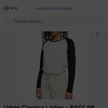
marken-mode-online.de
MENU
Suchen
Start
FRAUEN
Shirts
Longsleeves
Urban Classics Ladies – RAGLAN Longsleeve Top
/
/
/
/
Urban Classics Ladies – RAGLAN