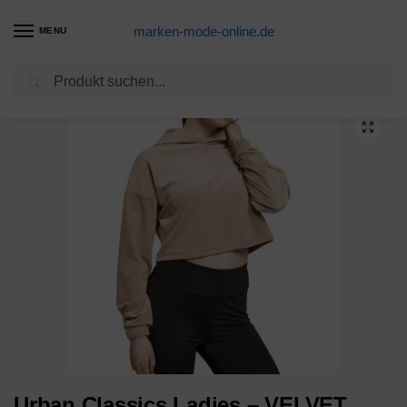
marken-mode-online.de
MENU
Suchen
Start
FRAUEN
Sweatshirts
Hoodies
Urban Classics Ladies – VELVET Short Oversized Cropped Hoody
/
/
/
/
Urban Classics Ladies – VELVET