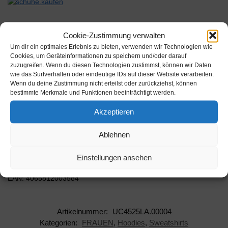
Cookie-Zustimmung verwalten
Um dir ein optimales Erlebnis zu bieten, verwenden wir Technologien wie
Beschreibung
Cookies, um Geräteinformationen zu speichern und/oder darauf
zuzugreifen. Wenn du diesen Technologien zustimmst, können wir Daten
wie das Surfverhalten oder eindeutige IDs auf dieser Website verarbeiten.
Wenn du deine Zustimmung nicht erteilst oder zurückziehst, können
Damen Hoody mit überschnittenen Schultern und einer
bestimmte Merkmale und Funktionen beeinträchtigt werden.
gemütlichen Kapuze. Der Kapuzenansatz kreuzt sich vorn.
Weitere Stilpunkte verleihen die weiten…
Akzeptieren
Farbe: Lila Größe: L
Ablehnen
Hersteller: Urban Classics
Einstellungen ansehen
AAN: UC4525LA.00004
EAN: 4065812003584
Artikelnummer:
UC4525LA.00004
Kategorien:
FRAUEN
,
Hoodies
,
Sweatshirts