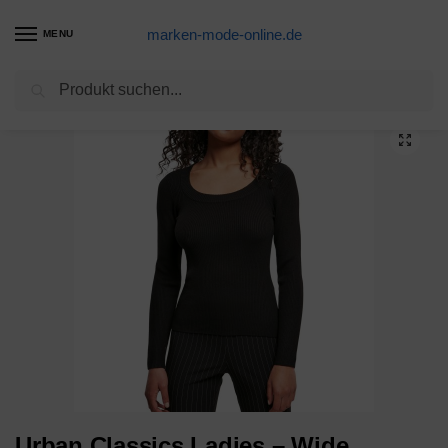
marken-mode-online.de
MENU
Suchen
Start
FRAUEN
Sweatshirts
Sweater
Urban Classics Ladies – Wide Neckline Sweater Pullover
/
/
/
/
Urban Classics Ladies – Wide