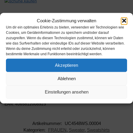
Cookie-Zustimmung verwalten
Um dir ein optimales Erlebnis zu bieten, verwenden wir Technologien wie
Beschreibung
Cookies, um Geräteinformationen zu speichern und/oder darauf
zuzugreifen. Wenn du diesen Technologien zustimmst, können wir Daten
wie das Surfverhalten oder eindeutige IDs auf dieser Website verarbeiten.
Wenn du deine Zustimmung nicht erteilst oder zurückziehst, können
Schlicht und edel präsentiert sich das Strick-Damenoberteil mit
bestimmte Merkmale und Funktionen beeinträchtigt werden.
einem vergrößerten Rundhalsausschnitt und einer femininen Slim
Fit Passform. Es fäl…
Akzeptieren
Farbe: Sand Größe: L
Ablehnen
Hersteller: Urban Classics
Einstellungen ansehen
AAN: UC4548WS.00004
EAN: 4065812008923
Artikelnummer:
UC4548WS.00004
Kategorien:
FRAUEN
,
Sweater
,
Sweatshirts