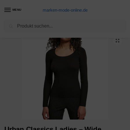
marken-mode-online.de
MENU
Suchen
Start
FRAUEN
Sweatshirts
Sweater
Urban Classics Ladies – Wide Neckline Sweater Pullover
/
/
/
/
Urban Classics Ladies – Wide