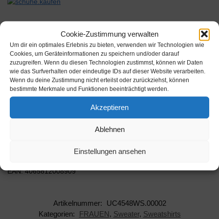
Cookie-Zustimmung verwalten
Um dir ein optimales Erlebnis zu bieten, verwenden wir Technologien wie
Beschreibung
Cookies, um Geräteinformationen zu speichern und/oder darauf
zuzugreifen. Wenn du diesen Technologien zustimmst, können wir Daten
wie das Surfverhalten oder eindeutige IDs auf dieser Website verarbeiten.
Wenn du deine Zustimmung nicht erteilst oder zurückziehst, können
Schlicht und edel präsentiert sich das Strick-Damenoberteil mit
bestimmte Merkmale und Funktionen beeinträchtigt werden.
einem vergrößerten Rundhalsausschnitt und einer femininen Slim
Fit Passform. Es fäl…
Akzeptieren
Farbe: Sand Größe: S
Ablehnen
Hersteller: Urban Classics
Einstellungen ansehen
AAN: UC4548WS.00002
EAN: 4065812008909
Artikelnummer:
UC4548WS.00002
Kategorien:
FRAUEN
,
Sweater
,
Sweatshirts