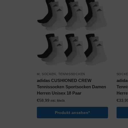
M
,
SOCKEN
,
TENNISSOCKEN
SOCK
adidas CUSHIONED CREW
adid
Tennissocken Sportsocken Damen
Tenni
Herren Unisex 18 Paar
Herre
€
58,99
€
33,9
inkl. MwSt.
Produkt ansehen*