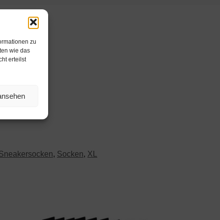
formationen zu
ten wie das
t erteilst
 ansehen
Sneakersocken
,
Socken
,
XL