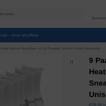
Suchen
Datensch
de – clever und effektiv
 Under Armour HeatGear Lo Cut Sneaker Socken Unisex Kurzsocke
9 Pa
Heat
Snea
Unis
€
26,99
i