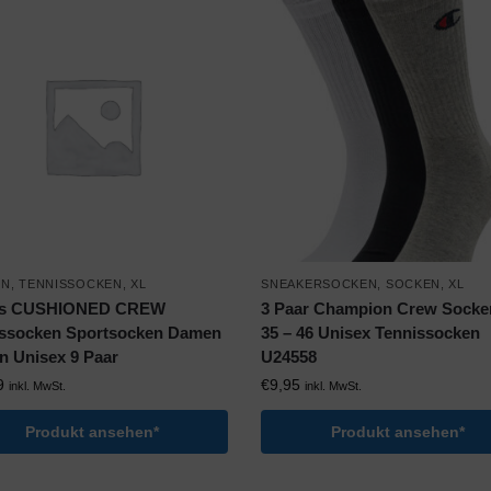
EN
,
TENNISSOCKEN
,
XL
SNEAKERSOCKEN
,
SOCKEN
,
XL
as CUSHIONED CREW
3 Paar Champion Crew Socke
ssocken Sportsocken Damen
35 – 46 Unisex Tennissocken
n Unisex 9 Paar
U24558
9
€
9,95
inkl. MwSt.
inkl. MwSt.
Produkt ansehen*
Produkt ansehen*