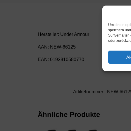
Um dir ein op
speichern und
Hersteller: Under Armour
Surfverhalten 
oder zurückzi
AAN: NEW-66125
Ak
EAN: 0192810580770
Artikelnummer:
NEW-6612
Ähnliche Produkte