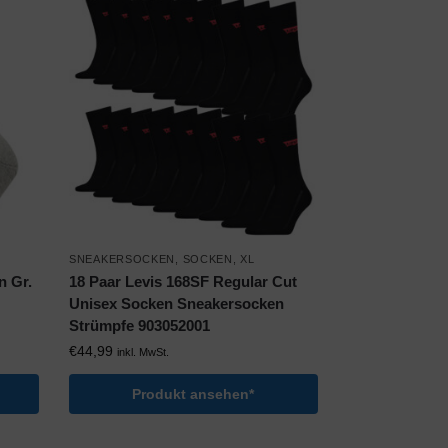
SNEAKERSOCKEN
,
SOCKEN
,
XL
n Gr.
18 Paar Levis 168SF Regular Cut
Unisex Socken Sneakersocken
Strümpfe 903052001
€
44,99
inkl. MwSt.
Produkt ansehen*