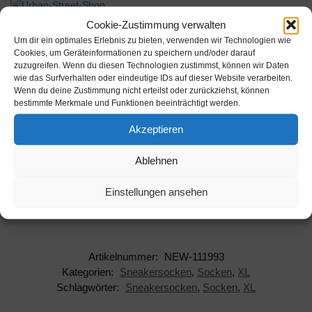
Werbung
Cookie-Zustimmung verwalten
Um dir ein optimales Erlebnis zu bieten, verwenden wir Technologien wie
Cookies, um Geräteinformationen zu speichern und/oder darauf
zuzugreifen. Wenn du diesen Technologien zustimmst, können wir Daten
wie das Surfverhalten oder eindeutige IDs auf dieser Website verarbeiten.
Wenn du deine Zustimmung nicht erteilst oder zurückziehst, können
bestimmte Merkmale und Funktionen beeinträchtigt werden.
Beschreibung
Akzeptieren
Hersteller: Adidas
Ablehnen
AAN: NEW-111993
Einstellungen ansehen
EAN: 4061612249672
Artikelnummer:
NEW-111993
Kategorien:
Sneakersocken
,
Socken
,
XL
Schlagwörter:
Sneakersocken
,
Socken
,
XL