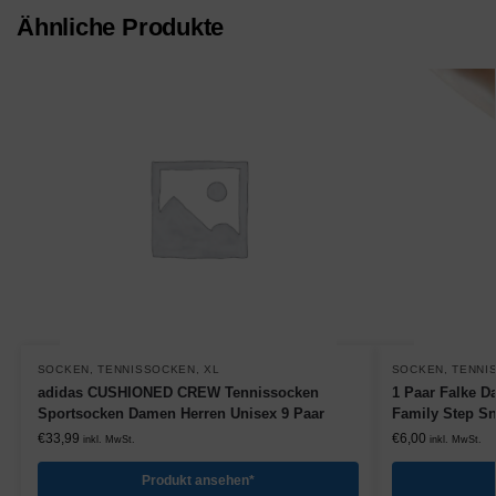
Ähnliche Produkte
SOCKEN
,
TENNISSOCKEN
,
XL
SOCKEN
,
TENNI
adidas CUSHIONED CREW Tennissocken
1 Paar Falke D
Sportsocken Damen Herren Unisex 9 Paar
Family Step Sn
€
33,99
€
6,00
inkl. MwSt.
inkl. MwSt.
Produkt ansehen*