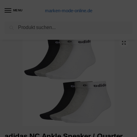
marken-mode-online.de
MENU
Suchen
Start
Socken
Sneakersocken
XL
adidas NC Ankle Sneaker / Quarter Socken Unisex Kurzsocke Knöchellang 6 Paar
/
/
/
/
adidas NC Ankle Sneaker / Quarter