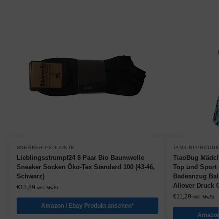
SNEAKER-PRODUKTE
TANKINI PRODU
Lieblingsstrumpf24 8 Paar Bio Baumwolle
TiaoBug Mädche
Sneaker Socken Öko-Tex Standard 100 (43-46,
Top und Sport
Schwarz)
Badeanzug Ball
Allover Druck 
€
13,89
inkl. MwSt.
€
11,29
inkl. MwSt.
Amazon / Ebay Produkt ansehen*
Amazon