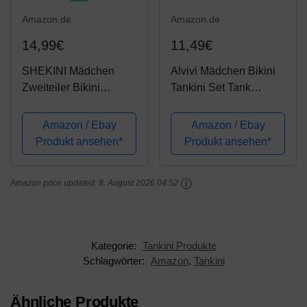
Amazon.de
Amazon.de
14,99€
11,49€
SHEKINI Mädchen
Alvivi Mädchen Bikini
Zweiteiler Bikini
Tankini Set Tank
Badeanzug Rückenfrei
Top+Shorts Zweiteiler
Kinder Teenager Süß
Badeanzug Bademode
Amazon / Ebay
Amazon / Ebay
Bademode Cutout
Kinder
Produkt ansehen*
Produkt ansehen*
Mädchen
Badebekleidung
Badebekleidung
Schwimmanzug Sport
Amazon price updated:
8. August 2026 04:52
Schwimmanzug
Set Gr.98-176 A
Tankini Set（10-12
Schwarz&Grün A 170-
Jahre, Grün C）
176
Kategorie:
Tankini Produkte
Schlagwörter:
Amazon
,
Tankini
Ähnliche Produkte