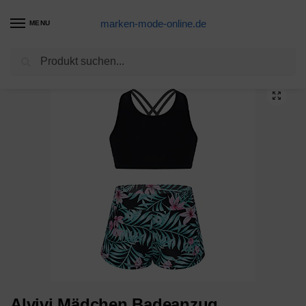
marken-mode-online.de
MENU
Suchen
Start
Tankini Produkte
Alvivi Mädchen Badeanzug Bademode Einteiler Bikini Tankini mit Blumen Druck Kinder Sommer Schwimmanzug Badebekleidung Gr.98-176 A Schwarz 158-164
/
/
Alvivi Mädchen Badeanzug