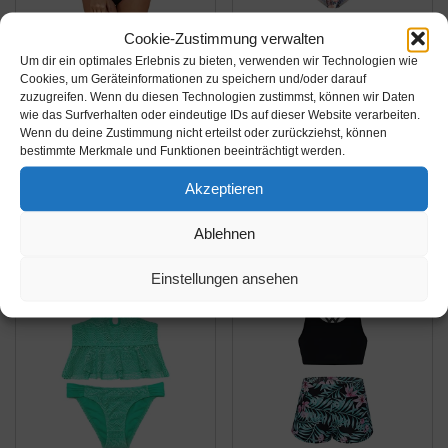
Cookie-Zustimmung verwalten
Amazon.de
Amazon.de
Um dir ein optimales Erlebnis zu bieten, verwenden wir Technologien wie
36,95€
27,99€
Cookies, um Geräteinformationen zu speichern und/oder darauf
zuzugreifen. Wenn du diesen Technologien zustimmst, können wir Daten
wie das Surfverhalten oder eindeutige IDs auf dieser Website verarbeiten.
SHEKINI Damen
Moon Tree Großes
Wenn du deine Zustimmung nicht erteilst oder zurückziehst, können
Bandeau Bikini Set
Mädchen Geteilter
bestimmte Merkmale und Funktionen beeinträchtigt werden.
Elastisch Shirring
Badeanzug Tankini
Akzeptieren
Bikinioberteil
Hawaiian Badeanzug
Amazon / Ebay
Amazon / Ebay
Zweiteiliger
Strand 13-14 Jahre
Produkt ansehen*
Produkt ansehen*
Ablehnen
Badeanzug High Waist
Alt/164
Ruched Bauchweg
Einstellungen ansehen
Bikinihose Bademode
Strandbikini (Small,...