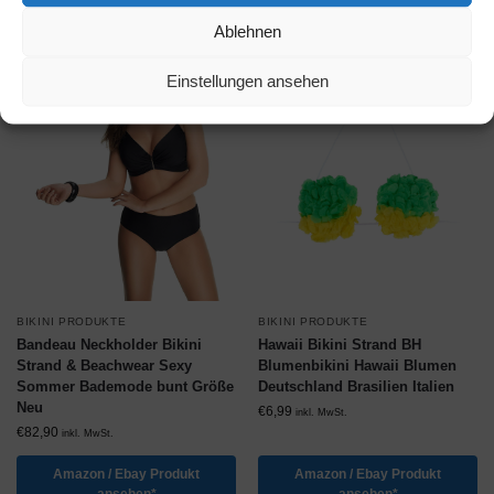
Ablehnen
Einstellungen ansehen
BIKINI PRODUKTE
BIKINI PRODUKTE
Bandeau Neckholder Bikini
Hawaii Bikini Strand BH
Strand & Beachwear Sexy
Blumenbikini Hawaii Blumen
Sommer Bademode bunt Größe
Deutschland Brasilien Italien
Neu
€
6,99
inkl. MwSt.
€
82,90
inkl. MwSt.
Amazon / Ebay Produkt
Amazon / Ebay Produkt