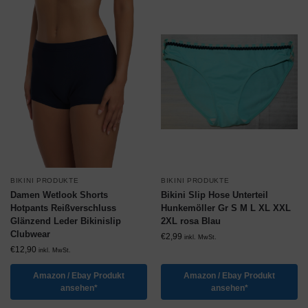
BIKINI PRODUKTE
BIKINI PRODUKTE
Damen Wetlook Shorts
Bikini Slip Hose Unterteil
Hotpants Reißverschluss
Hunkemöller Gr S M L XL XXL
Glänzend Leder Bikinislip
2XL rosa Blau
Clubwear
€
2,99
inkl. MwSt.
€
12,90
inkl. MwSt.
Amazon / Ebay Produkt
Amazon / Ebay Produkt
ansehen*
ansehen*