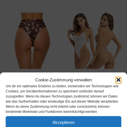
Cookie-Zustimmung verwalten
BIKINI PRODUKTE
BIKINI PRODUKTE
Um dir ein optimales Erlebnis zu bieten, verwenden wir Technologien wie
Bikini Hose Unterteil High Waist
Frauen Einteiler Body
Cookies, um Geräteinformationen zu speichern und/oder darauf
Cut Outs Octupus International
Neckholder Transparent Bikini
zuzugreifen. Wenn du diesen Technologien zustimmst, können wir Daten
Größe 46 AG185
Badeanzug Babydoll Dessous
wie das Surfverhalten oder eindeutige IDs auf dieser Website verarbeiten.
€
14,95
€
7,44
inkl. MwSt.
inkl. MwSt.
Wenn du deine Zustimmung nicht erteilst oder zurückziehst, können
bestimmte Merkmale und Funktionen beeinträchtigt werden.
Amazon / Ebay Produkt
Amazon / Ebay Produkt
ansehen*
ansehen*
Akzeptieren