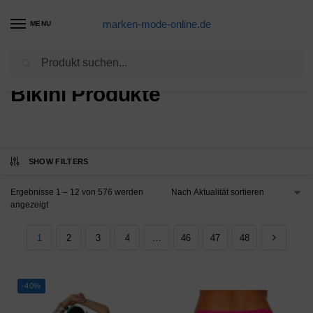
marken-mode-online.de
MENU
Suchen
Start
Bikini Produkte
/
Bikini Produkte
SHOW FILTERS
Ergebnisse 1 – 12 von 576 werden
angezeigt
1
2
3
4
…
46
47
48
-40%