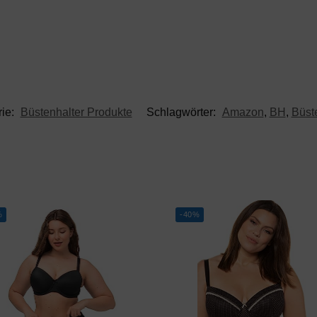
rie:
Büstenhalter Produkte
Schlagwörter:
Amazon
,
BH
,
Büst
%
-40%