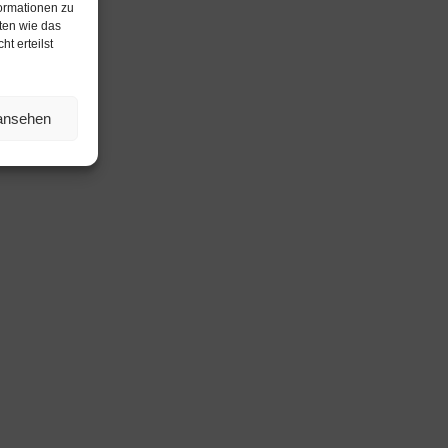
formationen zu
ten wie das
t erteilst
 ansehen