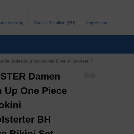
utzerklärung
Cookie-Richtlinie (EU)
Impressum
holder Einteiler Bandeau Tankini mit Slip (XL, Schwarz)
STER Damen
 Up One Piece
kini
lsterter BH
ze Bikini Set