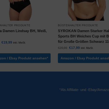
NHALTER PRODUKTE
BÜSTENHALTER PRODUKTE
a Damen Lindsay BH, Weiß,
SYROKAN Damen Starker Hal
Sports BH Weiches Cup mit B
für Große Größen Schwarz 1
€
19,99
inkl. MwSt.
€
17,99
€
29,99
inkl. MwSt.
zon / Ebay Produkt ansehen*
Amazon / Ebay Produkt anse
*Als Affiliate- und -Ebay/Amazo