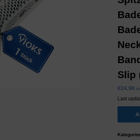
Bad
Bad
Neck
Band
Slip
€
24,96
i
Last upda
A
Kategorie