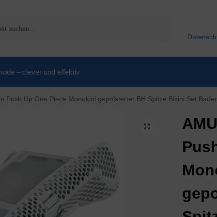
Suchen
Datensch
de – clever und effektiv
Up One Piece Monokini gepolsterter BH Spitze Bikini Set Bademode Badeanzug Neck
AMU
Push
Mono
gepo
Spit