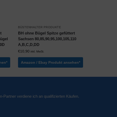
BÜSTENHALTER PRODUKTE
t
BH ohne Bügel Spitze gefüttert
ügel
Sachsen 80,85,90,95,100,105,110
10D
A,B,C,D,DD
€
10,90
inkl. MwSt.
hen*
Amazon / Ebay Produkt ansehen*
n-Partner verdiene ich an qualifizierten Käufen.