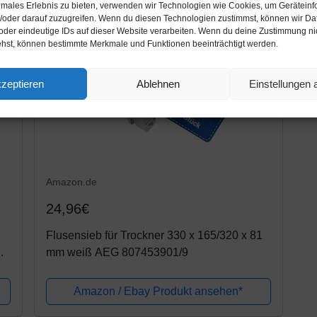
timales Erlebnis zu bieten, verwenden wir Technologien wie Cookies, um Gerätein
/oder darauf zuzugreifen. Wenn du diesen Technologien zustimmst, können wir Da
oder eindeutige IDs auf dieser Website verarbeiten. Wenn du deine Zustimmung nich
ehst, können bestimmte Merkmale und Funktionen beeinträchtigt werden.
zeptieren
Ablehnen
Einstellungen
Amazon.de
24,96€
Flusensieb für Trockner 330 x 165/320 x 81
mm weiß AEG 807453901/9
Amazon / Ebay Produkt ansehen*