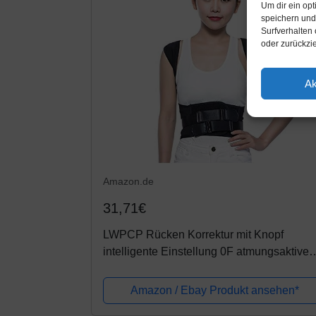
Um dir ein op
speichern und
Surfverhalten 
oder zurückzi
Ak
Amazon.de
31,71€
LWPCP Rücken Korrektur mit Knopf
intelligente Einstellung 0F atmungsaktive
Wirbelsäulen Orthosis universelle
Wirbelsäule,L
Amazon / Ebay Produkt ansehen*