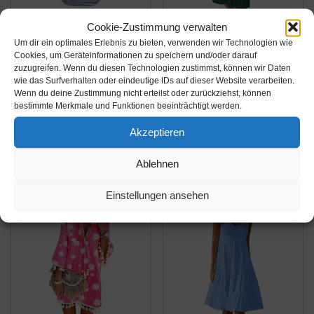
Cookie-Zustimmung verwalten
Amazon.de
Amazon.de
Um dir ein optimales Erlebnis zu bieten, verwenden wir Technologien wie
13,81€
21,99€
Cookies, um Geräteinformationen zu speichern und/oder darauf
zuzugreifen. Wenn du diesen Technologien zustimmst, können wir Daten
wie das Surfverhalten oder eindeutige IDs auf dieser Website verarbeiten.
ONLY Damen
OMZIN Damen Kleider
Wenn du deine Zustimmung nicht erteilst oder zurückziehst, können
ONLMAY Life S/S
Tunika Lässige
bestimmte Merkmale und Funktionen beeinträchtigt werden.
Dress NOOS Kleid,
Sommer Kleider
Akzeptieren
Stripes:Thin Stripe
Atmungsaktiv Locker
Amazon / Ebay
Amazon / Ebay
Cloud Dancer Blue
Strandkleid Grün XS
Produkt ansehen*
Produkt ansehen*
Ablehnen
Mirage, XS
Einstellungen ansehen