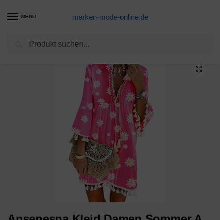
marken-mode-online.de
MENU
Suchen
Start
Strandkleid Produkte
Ansenesna Kleid Damen Sommer A Linie Knielang Elegant Mini Strandkleid Mädchen Ärmellos Sommerkleider Für Party Strand (S, Blau 2)
/
/
Ansenesna Kleid Damen Sommer A