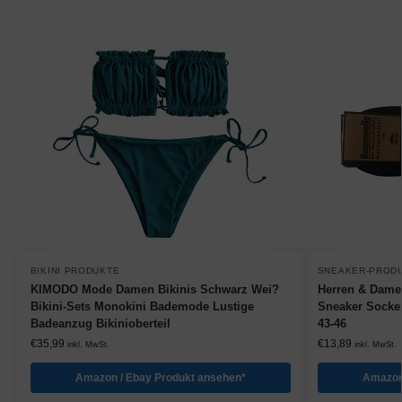
BIKINI PRODUKTE
SNEAKER-PROD
KIMODO Mode Damen Bikinis Schwarz Wei?
Herren & Dame
Bikini-Sets Monokini Bademode Lustige
Sneaker Socken
Badeanzug Bikinioberteil
43-46
€
35,99
€
13,89
inkl. MwSt.
inkl. MwSt.
Amazon / Ebay Produkt ansehen*
Amazon