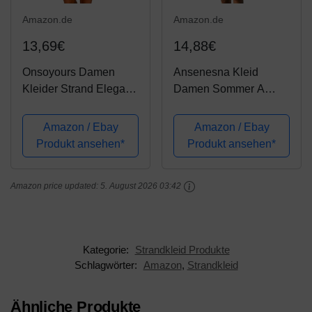
Amazon.de
Amazon.de
13,69€
14,88€
Onsoyours Damen
Ansenesna Kleid
Kleider Strand Elegant
Damen Sommer A
Casual A-Linie Kleid
Linie Knielang Elegant
Quaste Spitze Langarm
Mini Strandkleid
Amazon / Ebay
Amazon / Ebay
Sommerkleider Boho
Mädchen Ärmellos
Produkt ansehen*
Produkt ansehen*
V-Ausschnitt Quaste
Sommerkleider Für
Tunika Mini Kleider
Party Strand (S, Blau 2)
Amazon price updated:
5. August 2026 03:42
Vintage...
Kategorie:
Strandkleid Produkte
Schlagwörter:
Amazon
,
Strandkleid
Ähnliche Produkte