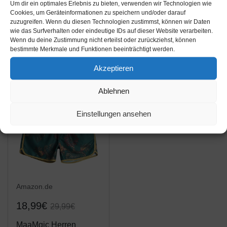
Um dir ein optimales Erlebnis zu bieten, verwenden wir Technologien wie
ALISISTER Herren
Close Up Boxershorts
Cookies, um Geräteinformationen zu speichern und/oder darauf
Badehose 3D Lustige
Michelangelo im
zuzugreifen. Wenn du diesen Technologien zustimmst, können wir Daten
Katze Gedruckt
Bildhauerlook
wie das Surfverhalten oder eindeutige IDs auf dieser Website verarbeiten.
Wenn du deine Zustimmung nicht erteilst oder zurückziehst, können
Elastische Taille
Amazon / Ebay
Amazon / Ebay
bestimmte Merkmale und Funktionen beeinträchtigt werden.
Hawaii Holiday Beach
Produkt ansehen*
Produkt ansehen*
Board Surfen
Akzeptieren
Badeshorts für Herren
Mit Taschen L
Ablehnen
-36%
Einstellungen ansehen
Amazon.de
18,99€
29,99€
MaaMgic Herren