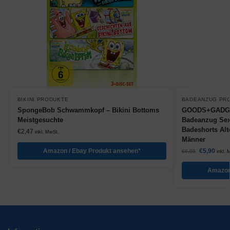
BIKINI PRODUKTE
BADEANZUG PR
SpongeBob Schwammkopf – Bikini Bottoms
GOODS+GADGET
Meistgesuchte
Badeanzug Sex
Badeshorts Alte
€
2,47
inkl. MwSt.
Männer
Amazon / Ebay Produkt ansehen*
€
5,90
€
6,95
inkl. 
Amazon