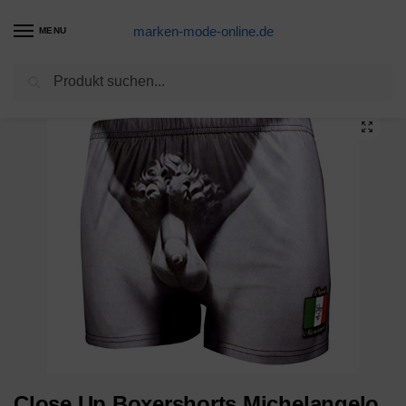
marken-mode-online.de
MENU
Suchen
Start
Badehose Produkte
Close Up Boxershorts Michelangelo im Bildhauerlook
/
/
Close Up Boxershorts Michelangelo