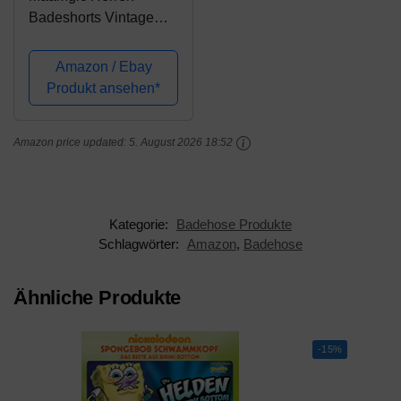
Badeshorts Vintage
Retro Boardshorts
Schnelltrocknend mit
Amazon / Ebay
Mesh-Futter und
Produkt ansehen*
Verstellbarem
Tunnelzug MEHRWEG
Amazon price updated:
5. August 2026 18:52
Gelb Dunkelgrün XXL
Kategorie:
Badehose Produkte
Schlagwörter:
Amazon
,
Badehose
Ähnliche Produkte
-15%