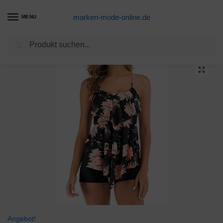
marken-mode-online.de
MENU
Suchen
Start
Tankini Produkte
FLYILY Damen Zwei Stücke Tankini Rüschen Volant Geschichtet Bademode mit Boy Legs Shorts Rüschen Große Größen Bademode Badeanzug(BlackFlower,XXL)
/
/
Angebot!