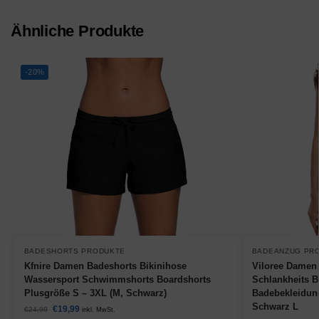
Ähnliche Produkte
-20%
BADESHORTS PRODUKTE
BADEANZUG PR
Kfnire Damen Badeshorts Bikinihose
Viloree Damen
Wassersport Schwimmshorts Boardshorts
Schlankheits 
Plusgröße S – 3XL (M, Schwarz)
Badebekleidun
Schwarz L
€
19,99
€
24,99
inkl. MwSt.