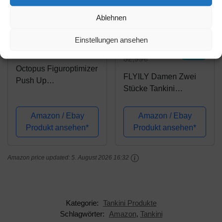
Ablehnen
Amazon.de
Amazon.de
Einstellungen ansehen
30,95€
26,63€
PRIME
32,99€
PRIME
Octopus Figuroptimizer
FLYILY Damen Zwei
Push Up
Stücke Tankini
Tankini/Slip/Baderock/
Rüschen Volant
Neckholder/Bandeau/C
Geschichtet Bademode
Amazon / Ebay
Amazon / Ebay
ut Out Verschiedene
mit Boy Legs Shorts
Produkt ansehen*
Produkt ansehen*
Muster/Badeanzug -
Rüschen Große
f3855 Farbe:
Größen Bademode
Schwarz/Braun
Amazon price updated:
5. August 2026 16:32
Badeanzug(BlackFlow
Bedruckt, Gr. 44
er,XXL)
Kategorie:
Tankini Produkte
Schlagwörter:
Amazon
,
Tankini