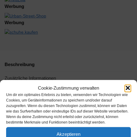
Werbung
Werbung
Beschreibung
Zusätzliche Informationen
Cookie-Zustimmung verwalten
Um dir ein optimales Erlebnis zu bieten, verwenden wir Technologien wie
-19%
Cookies, um Geräteinformationen zu speichern und/oder darauf
zuzugreifen. Wenn du diesen Technologien zustimmst, können wir Daten
wie das Surfverhalten oder eindeutige IDs auf dieser Website verarbeiten.
Wenn du deine Zustimmung nicht erteilst oder zurückziehst, können
bestimmte Merkmale und Funktionen beeinträchtigt werden.
Akzeptieren