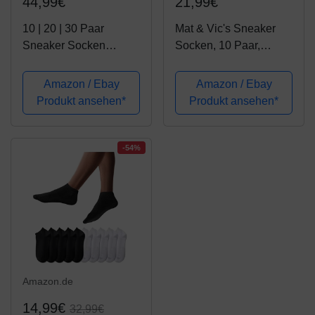
44,99€
21,99€
10 | 20 | 30 Paar
Mat & Vic's Sneaker
Sneaker Socken
Socken, 10 Paar,
Damen & Herren
Cotton classic, Oeko-
Schwarz & Weiß
Tex Standard 100,
Amazon / Ebay
Amazon / Ebay
Baumwolle (39-42, 30
Jeans Colors, 43-46
Produkt ansehen*
Produkt ansehen*
Paar | Schwarz)
-54%
Amazon.de
14,99€
32,99€