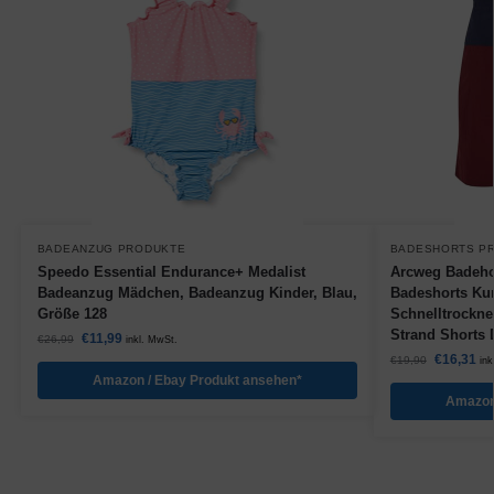
BADEANZUG PRODUKTE
BADESHORTS P
Speedo Essential Endurance+ Medalist
Arcweg Badeho
Badeanzug Mädchen, Badeanzug Kinder, Blau,
Badeshorts Kur
Größe 128
Schnelltrockn
Strand Shorts 
€
11,99
€
26,99
inkl. MwSt.
€
16,31
€
19,90
ink
Amazon / Ebay Produkt ansehen*
Amazon