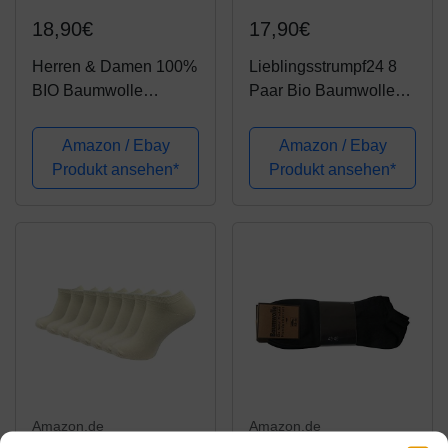
18,90€
17,90€
Herren & Damen 100%
Lieblingsstrumpf24 8
BIO Baumwolle
Paar Bio Baumwolle
Sneaker Socken
Sneaker Socken Öko-
Kurzer Schaft (8er
Tex Standard 100 (43-
Amazon / Ebay
Amazon / Ebay
Pack) Grau 39-42
46, Schwarz)
Produkt ansehen*
Produkt ansehen*
Amazon.de
Amazon.de