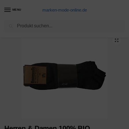
marken-mode-online.de
MENU
Suchen
Start
Sneaker-Produkte
Herren & Damen 100% BIO Baumwolle Sneaker Socken Kurzer Schaft (8er Pack) Grau 39-42
/
/
Herren & Damen 100% BIO