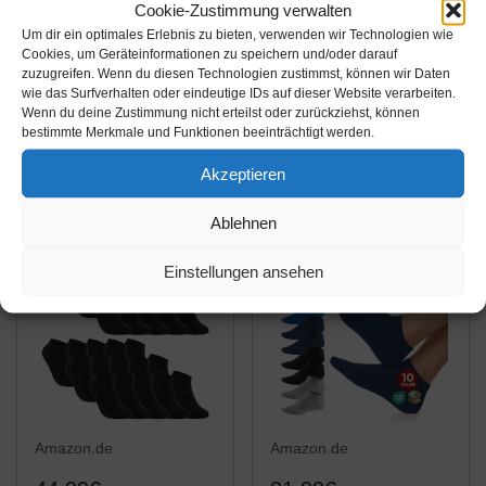
Cookie-Zustimmung verwalten
19,99€
13,89€
Um dir ein optimales Erlebnis zu bieten, verwenden wir Technologien wie
Cookies, um Geräteinformationen zu speichern und/oder darauf
GAWILO 8 Paar Natur
Gesundheitsstrumpf 8
zuzugreifen. Wenn du diesen Technologien zustimmst, können wir Daten
Baumwoll Sneaker
Paar 100% Baumwolle
wie das Surfverhalten oder eindeutige IDs auf dieser Website verarbeiten.
Socken – Damen &
Sneaker Socken
Wenn du deine Zustimmung nicht erteilst oder zurückziehst, können
bestimmte Merkmale und Funktionen beeinträchtigt werden.
Herren – 100% reine,
Füsslinge ohne Naht
Amazon / Ebay
Amazon / Ebay
naturbelassene
Schwarz bis Größe 58
Produkt ansehen*
Produkt ansehen*
Akzeptieren
Baumwolle – ohne
(43-46)
Naht – kochfest – glatt
Ablehnen
gestrickt. (43-46, Natur)
Einstellungen ansehen
Amazon.de
Amazon.de