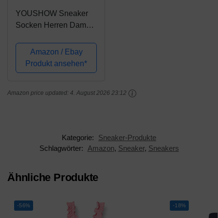
YOUSHOW Sneaker
Socken Herren Damen
10 Paar Kurze
Halbsocken Quarter
Amazon / Ebay
Baumwolle Unisex
Produkt ansehen*
(Schwarz und Weiß,
39-42)
Amazon price updated:
4. August 2026 23:12
Kategorie:
Sneaker-Produkte
Schlagwörter:
Amazon
,
Sneaker
,
Sneakers
Ähnliche Produkte
-56%
-18%