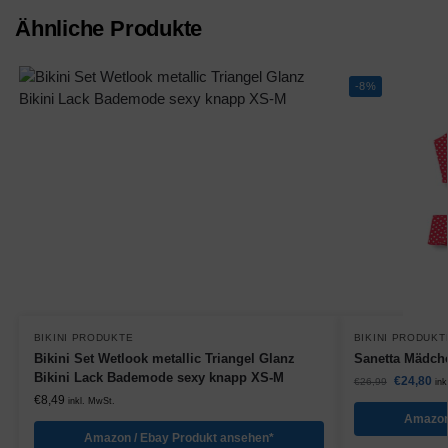
Ähnliche Produkte
-8%
BIKINI PRODUKTE
BIKINI PRODUKT
Bikini Set Wetlook metallic Triangel Glanz
Sanetta Mädche
Bikini Lack Bademode sexy knapp XS-M
€
24,80
€
26,99
ink
€
8,49
inkl. MwSt.
Amazon
Amazon / Ebay Produkt ansehen*