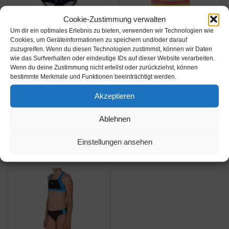
Cookie-Zustimmung verwalten
Um dir ein optimales Erlebnis zu bieten, verwenden wir Technologien wie
Amazon.de
Amazon.de
Cookies, um Geräteinformationen zu speichern und/oder darauf
zuzugreifen. Wenn du diesen Technologien zustimmst, können wir Daten
27,99€
27,99€
wie das Surfverhalten oder eindeutige IDs auf dieser Website verarbeiten.
Wenn du deine Zustimmung nicht erteilst oder zurückziehst, können
bestimmte Merkmale und Funktionen beeinträchtigt werden.
Sanetta Mädchen
Moon Tree Mädchen
Bikini
Bikini Badeanzug
Akzeptieren
Badebekleidungsset,
Rüschen Hawaiian
Blau (Blueprint 50209),
Badeanzug Strand
Amazon / Ebay
Amazon / Ebay
Ablehnen
140
Regenbogen,
Produkt ansehen*
Produkt ansehen*
Regenbogen 11, 7-8
Einstellungen ansehen
Jahre