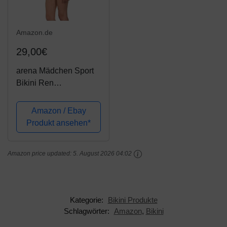
Amazon.de
29,00€
arena Mädchen Sport
Bikini Ren
(Schnelltrocknend, UV-
Schutz UPF 50+,
Amazon / Ebay
Chlor-/Salzwasserbest
Produkt ansehen*
ändig), Black-Pix Blue-
Turquoise (508), 140
Amazon price updated:
5. August 2026 04:02
Kategorie:
Bikini Produkte
Schlagwörter:
Amazon
,
Bikini