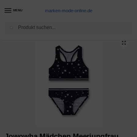
marken-mode-online.de
MENU
Suchen
Start
Bikini Produkte
Jowowha Mädchen Meerjungfrau Bikini Badeanzug Zweiteiler Bademode Einhörner/Fischschuppen Crop Tops mit Badehose Bikini Tankini Set N Einhon Schwarz N 134-140
/
/
Jowowha Mädchen Meerjungfrau