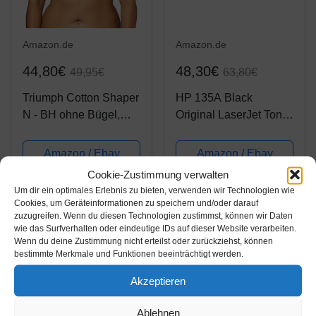
Amazon.de
Amazon.de
44,80€
48,30€
49,95€
63,80€
Triumph Cotton Shaper
HP 135A Black
N - BH ohne Bügel,
Original LaserJet Toner
100C, Weiss
Cartridge (W1350A)
Amazon / Ebay
Amazon / Ebay
Produkt ansehen*
Produkt ansehen*
Cookie-Zustimmung verwalten
Um dir ein optimales Erlebnis zu bieten, verwenden wir Technologien wie
Cookies, um Geräteinformationen zu speichern und/oder darauf
zuzugreifen. Wenn du diesen Technologien zustimmst, können wir Daten
-25%
wie das Surfverhalten oder eindeutige IDs auf dieser Website verarbeiten.
Wenn du deine Zustimmung nicht erteilst oder zurückziehst, können
bestimmte Merkmale und Funktionen beeinträchtigt werden.
Akzeptieren
Ablehnen