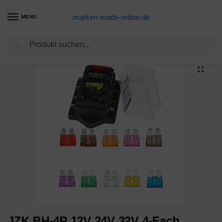
marken-mode-online.de
MENU
Suchen
Start
Büstenhalter Produkte
JZK BH-4P 12V 24V 32V 4-Fach Sicherungshalter Sicherungskasten Sicherungsträger mit 10 Stück Flachsicherungen Sicherung Sicherungsdose Für Auto Boot
/
/
JZK BH-4P 12V 24V 32V 4-Fach