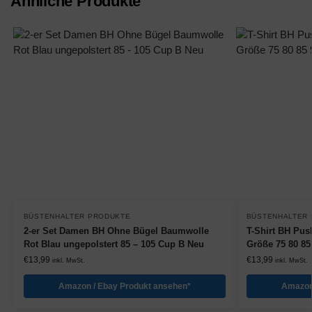
Ähnliche Produkte
BÜSTENHALTER PRODUKTE
BÜSTENHALTER
2-er Set Damen BH Ohne Bügel Baumwolle
T-Shirt BH Pus
Rot Blau ungepolstert 85 – 105 Cup B Neu
Größe 75 80 85
€
13,99
€
13,99
inkl. MwSt.
inkl. MwSt.
Amazon / Ebay Produkt ansehen*
Amazon