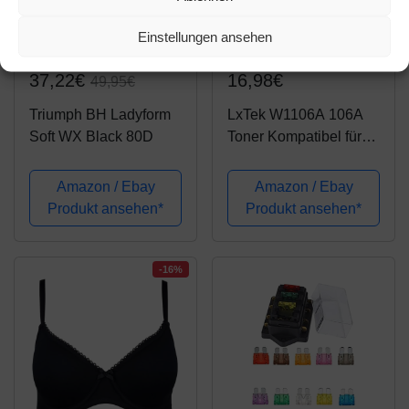
Einstellungen ansehen
Amazon.de
Amazon.de
37,22€
16,98€
49,95€
Triumph BH Ladyform
LxTek W1106A 106A
Soft WX Black 80D
Toner Kompatibel für
HP 106A Toner für HP
Laser MFP 135wg
Amazon / Ebay
Amazon / Ebay
Toner für HP Laser
Produkt ansehen*
Produkt ansehen*
107w 107a 107r MFP
137fwg 137fnw 135w
135a 135r (Schwarz,...
-16%