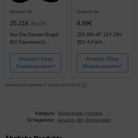
Amazon.de
Amazon.de
25,21€
8,89€
30,17€
Nur Die Damen Bügel
JZK BH-4P 12V 24V
BH Traumweich,
32V 4-Fach
835680, Gr. 90C,
Sicherungshalter
Schwarz (schwarz 94)
Sicherungskasten
Amazon / Ebay
Amazon / Ebay
Sicherungsträger mit
Produkt ansehen*
Produkt ansehen*
10 Stück
Flachsicherungen
Amazon price updated:
5. August 2026 15:32
Sicherung
Sicherungsdose Für
Auto Boot
Kategorie:
Büstenhalter Produkte
Schlagwörter:
Amazon
,
BH
,
Büstenhalter