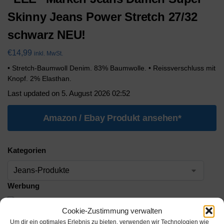
Skinny Jeans Power Stretch 27/32
schwarz NEU!
€
14,99
inkl. MwSt.
• Stretch-Baumwoll Denim. 83% Baumwolle. • Reissverschluss mit
Knopf. 2% Elasthan.
Last updated on 5. August 2026 02:52
Amazon / Ebay Produkt ansehen*
Kategorien
Werbung
Cookie-Zustimmung verwalten
Werbung
Um dir ein optimales Erlebnis zu bieten, verwenden wir Technologien wie