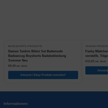
BADESHORTS PRODUKTE
TANKINI PRODU
Damen Tankini Bikini Set Bademode
Fashy Mädchen T
Badeanzug Boyshorts Badebekleidung
verstellb. Träge
Sommer Neu
€
10,65
inkl. MwSt.
€
8,49
inkl. MwSt.
Amazon
Amazon / Ebay Produkt ansehen*
Informationen: