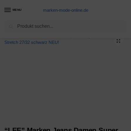
marken-mode-online.de
MENU
Suchen
Start
Jeans-Produkte
“LEE” Marken Jeans Damen Super Skinny Jeans Power Stretch 27/32 schwarz NEU!
/
/
“LEE” Marken Jeans Damen Super