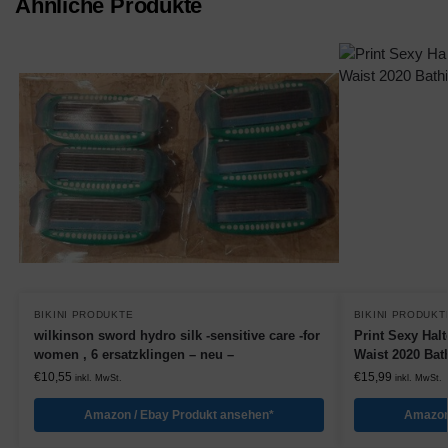
Ähnliche Produkte
BIKINI PRODUKTE
BIKINI PRODUKT
wilkinson sword hydro silk -sensitive care -for
Print Sexy Hal
women , 6 ersatzklingen – neu –
Waist 2020 Bat
€
10,55
€
15,99
inkl. MwSt.
inkl. MwSt.
Amazon / Ebay Produkt ansehen*
Amazon