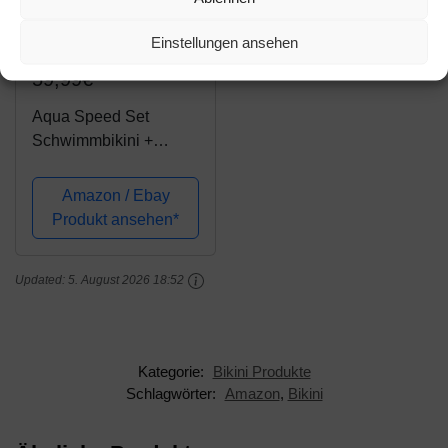
Einstellungen ansehen
Amazon.de
59,99€
Aqua Speed Set
Schwimmbikini +
Bikinihose für Damen |
Zweiteiler | sportliche
Amazon / Ebay
Bademode | 2-Piece
Produkt ansehen*
Swimsuit |
Schwimmbekleidung |
Updated:
5. August 2026 18:52
Schwimmbikini
Aquafitness |...
Kategorie:
Bikini Produkte
Schlagwörter:
Amazon
,
Bikini