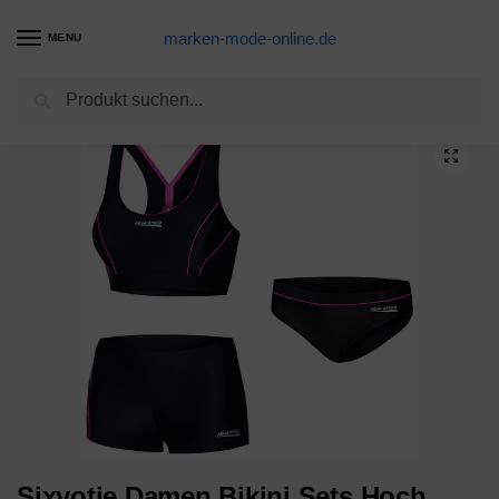
marken-mode-online.de
MENU
Suchen
Start
Bikini Produkte
Sixyotie Damen Bikini Sets Hoch taillierte Halter Vintage Badeanzug Plus Größe Push Up Zweiteilige Bademode Strandkleidung (New-orange, EU 38-40(M))
/
/
Sixyotie Damen Bikini Sets Hoch