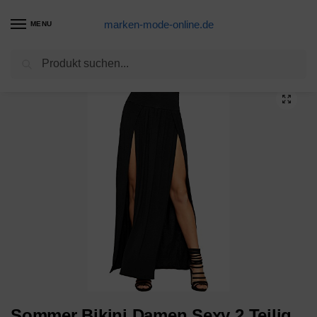
marken-mode-online.de
MENU
Suchen
Start
Bikini Produkte
Sommer Bikini Damen Sexy 2 Teilig Push Up Zweiteiliger Badeanzug Oberteil Spaghetti-Träger Gepolstert Brazilian High Waist Bademode Sets Tanga Hochtaillierte Swimsuits Swimwear
/
/
Sommer Bikini Damen Sexy 2 Teilig