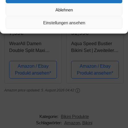
Ablehnen
Amazon.de
Amazon.de
Einstellungen ansehen
7,99€
51,99€
WearAll Damen
Aqua Speed Bustier
Double Split Maxi
Bikini Set | Zweiteiler
Lange Rock Damen
Beach Volleyball |
Nur Zwei
Bademode Bustier
Amazon / Ebay
Amazon / Ebay
Grundlegende Seite
Oberteil Hose |
Produkt ansehen*
Produkt ansehen*
Schlitz - Schwarz - 40-
Womens Swimwear |
42
2-Piece Swimsuit |
Amazon price updated:
5. August 2026 04:42
Pool | Schwimmbad |
Gr....
Kategorie:
Bikini Produkte
Schlagwörter:
Amazon
,
Bikini