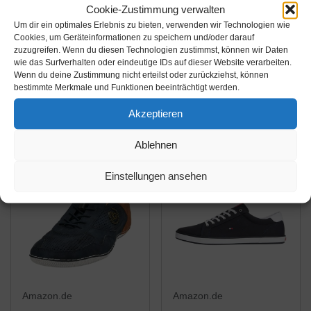
Cookie-Zustimmung verwalten
33,74€
27,60€
54,95€
28,74€
Um dir ein optimales Erlebnis zu bieten, verwenden wir Technologien wie
Cookies, um Geräteinformationen zu speichern und/oder darauf
PUMA Unisex Smash
PUMA Herren Icra
zuzugreifen. Wenn du diesen Technologien zustimmst, können wir Daten
wie das Surfverhalten oder eindeutige IDs auf dieser Website verarbeiten.
V2 L 251 Sneaker,
Trainer Sd Sneaker,
Wenn du deine Zustimmung nicht erteilst oder zurückziehst, können
Black Black, 45 EU
Schwarz Black White,
bestimmte Merkmale und Funktionen beeinträchtigt werden.
45 EU
Amazon / Ebay
Amazon / Ebay
Akzeptieren
Produkt ansehen*
Produkt ansehen*
Ablehnen
-11%
-24%
Einstellungen ansehen
Amazon.de
Amazon.de