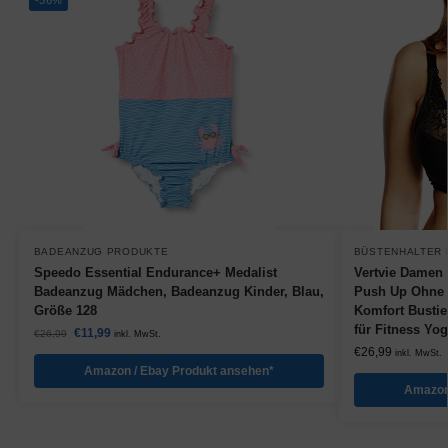
-56%
BADEANZUG PRODUKTE
BÜSTENHALTER
Speedo Essential Endurance+ Medalist
Vertvie Damen 
Badeanzug Mädchen, Badeanzug Kinder, Blau,
Push Up Ohne B
Größe 128
Komfort Busti
für Fitness Y
€
11,99
€
26,99
inkl. MwSt.
€
26,99
inkl. MwSt.
Amazon / Ebay Produkt ansehen*
Amazon