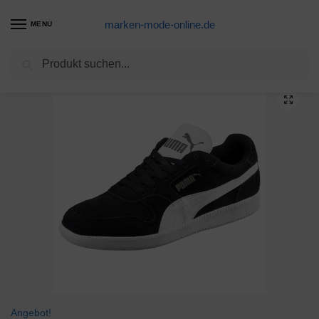
marken-mode-online.de
MENU
Suchen
Start
Sneaker-Produkte
Tommy Hilfiger Herren H2285arlow_1d’ Sneaker, Midnight, 45 EU
/
/
Angebot!