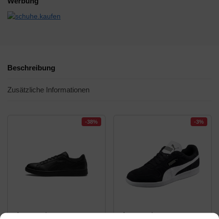
Werbung
Beschreibung
Zusätzliche Informationen
-38%
-3%
Amazon.de
Amazon.de